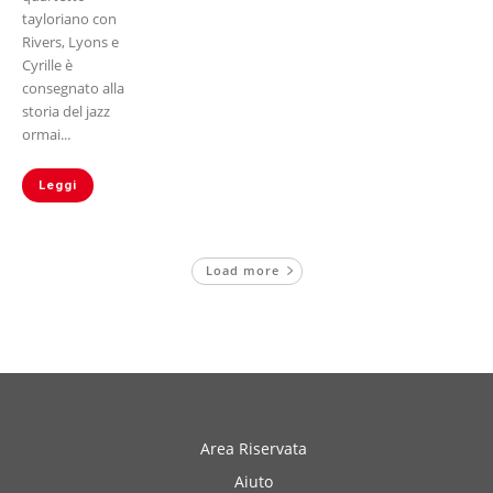
tayloriano con
Rivers, Lyons e
Cyrille è
consegnato alla
storia del jazz
ormai...
Leggi
Load more
Area Riservata
Aiuto