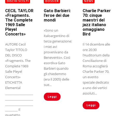
DISCHI SCELTI
DOSSIER
NEWS
CECIL TAYLOR
Gato Barbieri:
Charlie Parker
«Fragments.
l’eroe dei due
70: cinque
The Complete
mondi
maestri del
1969 Salle
jazz italiano
Pleyel
omaggiano
«Sono un
Concerts»
Bird
italoargentino di
terza generazione:
AUTORE Cecil
Il 14 dicembre alle
i miei avi
Taylor TITOLO
ore 20:30
provenivano da
DEL DISCO
l’Auditorium della
Benevento». Così
«Fragments. The
Conciliazione di
esordiva Gato
Complete 1969
Roma accoglierà
Barbieri quando
Salle Pleyel
Charlie Parker 70,
gli chiedemmo
Concerts»
un evento
(era il 2005) delle
ETICHETTA
speciale dedicato
sue...
Elemental
a uno dei vertici
__________________
assoluti...
Leggi
__________________
__________________
Leggi
________ Il
quartetto