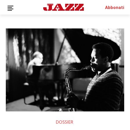
Abbonati
QUESTO È UN CONTENUTO PREMIUM!
ABBONATI!
SE SEI GIÀ ABBONATO ACCEDI CON LA TUA USER E
PASSWORD!
DOSSIER