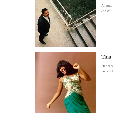
A lungo,
Joe Will
Tina 
Fu nel c
precedet