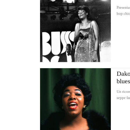
Presenta
bop chic
Dakot
blues
Un ricor
seppe fa