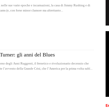
 nelle sue varie epoche e incarnazioni, la casa di Jimmy Rushing e di
iams (e, con forse minor clamore ma altrettanto...
Turner: gli anni del Blues
orso degli Anni Ruggenti, il frenetico e rivoluzionario decennio che
te l’avvento della Grande Crisi, che l’America per la prima volta subì...
Er