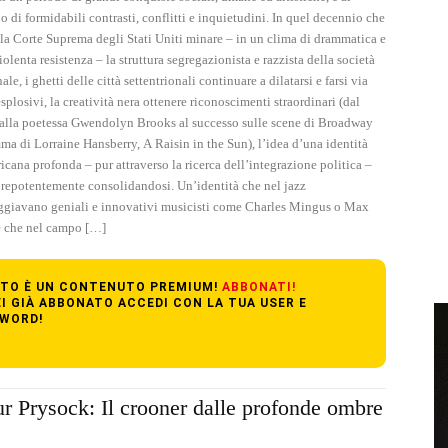
 di formidabili contrasti, conflitti e inquietudini. In quel decennio che
 la Corte Suprema degli Stati Uniti minare – in un clima di drammatica e
olenta resistenza – la struttura segregazionista e razzista della società
le, i ghetti delle città settentrionali continuare a dilatarsi e farsi via
splosivi, la creatività nera ottenere riconoscimenti straordinari (dal
 alla poetessa Gwendolyn Brooks al successo sulle scene di Broadway
ma di Lorraine Hansberry, A Raisin in the Sun), l’idea d’una identità
icana profonda – pur attraverso la ricerca dell’integrazione politica –
repotentemente consolidandosi. Un’identità che nel jazz
giavano geniali e innovativi musicisti come Charles Mingus o Max
e che nel campo […]
TO È UN CONTENUTO PREMIUM!
ABBONATI!
EI GIÀ ABBONATO ACCEDI CON LA TUA USER E
WORD!
r Prysock: Il crooner dalle profonde ombre
s