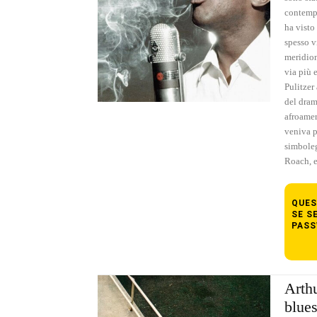
contempo
ha visto
spesso vi
meridiona
via più e
Pulitzer
del dram
afroamer
veniva p
simboleg
Roach, 
QUES
SE S
PASS
Arthu
blue