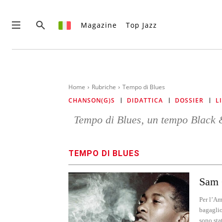
Magazine
Top Jazz
Home
Rubriche
Tempo di Blues
CHANSON(G)S
DIDATTICA
DOSSIER
L
Tempo di Blues, un tempo Black &
QUESTO È UN CONTENUTO PREMIUM!
ABBONATI!
SE SEI GIÀ ABBONATO ACCEDI CON LA TUA USER E PASSW
TEMPO DI BLUES
Sam 
Per l’Am
bagaglio
sono sta