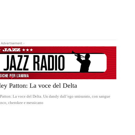
 Advertisement -
ey Patton: La voce del Delta
Patton: La voce del Delta. Un dandy dall’ego smisurato, con sangue
anco, cherokee e messicano