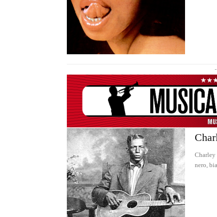
-
Charl
Charley 
nero, bi