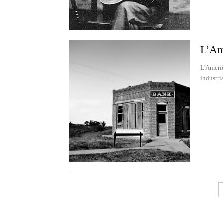
L’Am
L'Americ
industri