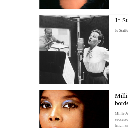
Jo St
Jo Staff
Milli
borde
Millie J
successo
lancinan