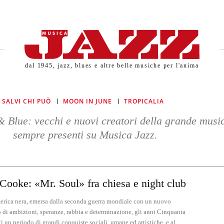
dal 1945, jazz, blues e altre belle musiche per l'anima
I SALVI CHI PUÒ
MOON IN JUNE
TROPICALIA
 Blue: vecchi e nuovi creatori della grande musi
sempre presenti su Musica Jazz.
ORD!
Cooke: «Mr. Soul» fra chiesa e night club
erica nera, emersa dalla seconda guerra mondiale con un nuovo
 di ambizioni, speranze, rabbia e determinazione, gli anni Cinquanta
ti un periodo di grandi conquiste sociali, umane ed artistiche, e al