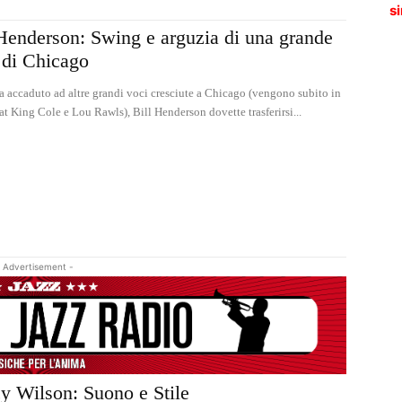
si
Henderson: Swing e arguzia di una grande
 di Chicago
 accaduto ad altre grandi voci cresciute a Chicago (vengono subito in
t King Cole e Lou Rawls), Bill Henderson dovette trasferirsi...
 Advertisement -
y Wilson: Suono e Stile