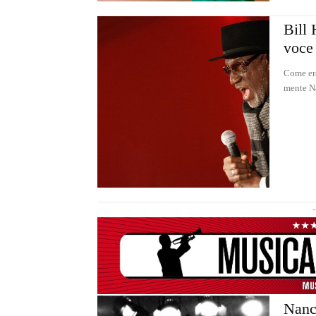
Bill 
voce
Come era
mente Na
-
Nanc