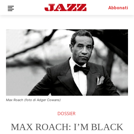
Abbonati
QUESTO È UN CONTENUTO PREMIUM!
ABBONATI!
SE SEI GIÀ ABBONATO ACCEDI CON LA TUA USER E
PASSWORD!
Max Roach (foto di Adger Cowans)
DOSSIER
MAX ROACH: I’M BLACK