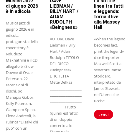
Musica Jazz
DAVE
La sottile
di giugno 2026
LIEBMAN /
linea tra fatti
è in edicola
BILLY HART /
e leggenda:
ADAM
torna il live
RUDOLPH
alla Massey
Musica Jazz di
«Beingness»
Hall
giugno 2026 è in
edicola:
AUTORE Dave
«When the legend
protagonista della
Liebman / Billy
becomes fact,
cover story è
Hart / Adam
print the legend»
Nduduzo
Rudolph TITOLO
dice il reporter
Makhathini e il CD
DEL DISCO
Maxwell Scott al
allegato è «Slow
«Beingness»
senatore Ranse
Down» di Oscar
ETICHETTA
Stoddard,
Peterson. 22
Meta/Defkaz
interpretato da
recensioni di
__________________
James Stewart,
dischi, poi
__________________
nell’Uomo che
Mariapia Gobbi,
__________________
uccise...
Kelly Peterson,
________ Frutto
Giampiero Spina,
(quindi estratto)
Leggi
Elena Andreoli, la
di un doppio
rubrica "Li salvi chi
concerto allo
può" con un
Stone nella