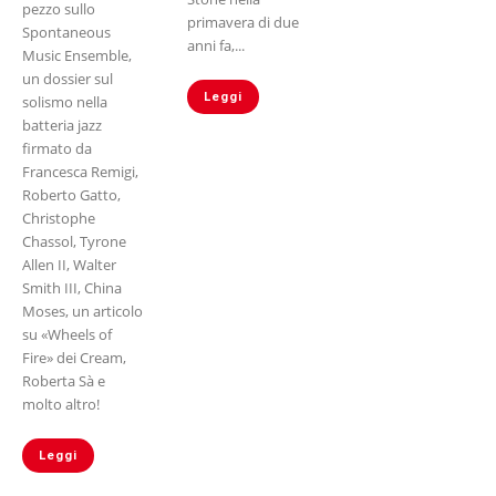
pezzo sullo
primavera di due
Spontaneous
anni fa,...
Music Ensemble,
un dossier sul
Leggi
solismo nella
batteria jazz
firmato da
Francesca Remigi,
Roberto Gatto,
Christophe
Chassol, Tyrone
Allen II, Walter
Smith III, China
Moses, un articolo
su «Wheels of
Fire» dei Cream,
Roberta Sà e
molto altro!
Leggi