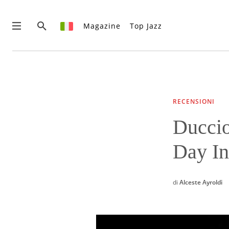
Magazine
Top Jazz
News
Interviste
Recensioni
RECENSIONI
Rubriche
Duccio
Top Jazz
Radio
Day In
Negozio
Area riservata
Italiano
di
Alceste Ayroldi
€0.00