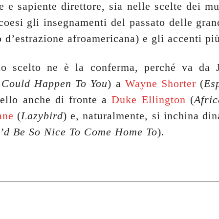
e e sapiente direttore, sia nelle scelte dei mu
 coesi gli insegnamenti del passato delle gran
o d’estrazione afroamericana) e gli accenti pi
orio scelto ne è la conferma, perché va da
t Could Happen To You
) a
Wayne Shorter
(
Es
pello anche di fronte a
Duke Ellington
(
Afri
ane
(
Lazybird
) e, naturalmente, si inchina di
’d Be So Nice To Come Home To
).