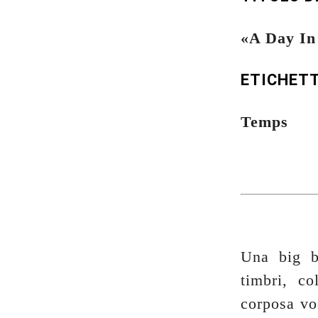
«
A Day In
ETICHET
Temps
Una big b
timbri, c
corposa vo