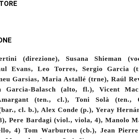
UTORE
ONE
rtini (direzione), Susana Shieman (vo
aul Evans, Leo Torres, Sergio Garcia (tr
eu Garsias, Maria Astallé (trne), Raúl Rev
m Garcia-Balasch (alto, fl.), Vicent Maci
margant (ten., cl.), Toni Solà (ten.,
bar., cl. b.), Alex Conde (p.), Yeray Hernán
, 8), Pere Bardagi (viol., viola, 4), Manolo M
ello, 4) Tom Warburton (cb.), Jean Pierr