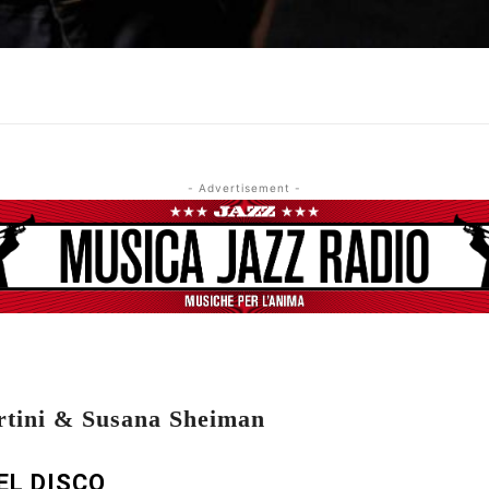
- Advertisement -
rtini & Susana Sheiman
EL DISCO