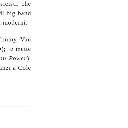
sicisti, che
di big band
ù moderni.
 Jimmy Van
p
); e mette
can Power
),
nanzi a Cole