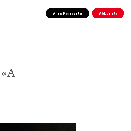
Area Riservata
Abbonati
 «A