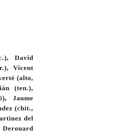
c.), David
.), Vicent
erté (alto,
án (ten.),
 6), Jaume
dez (chit.,
artinez del
e Derouard