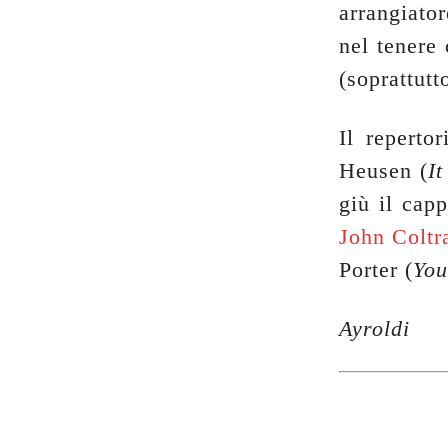
arrangiator
nel tenere
(soprattutt
Il repert
Heusen (
I
giù il cap
John Coltr
Porter (
You
Ayroldi