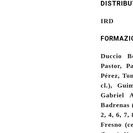
DISTRIB
IRD
FORMAZI
Duccio Be
Pastor, P
Pérez, Tom
cl.), Gui
Gabriel A
Badrenas (
2, 4, 6, 7
Fresno (c