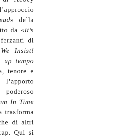
’approccio
ead
» della
atto da «
It’s
ferzanti di
«
We Insist!
un
up tempo
a, tenore e
l’apporto
n poderoso
hm In Time
a trasforma
he di altri
ap. Qui si