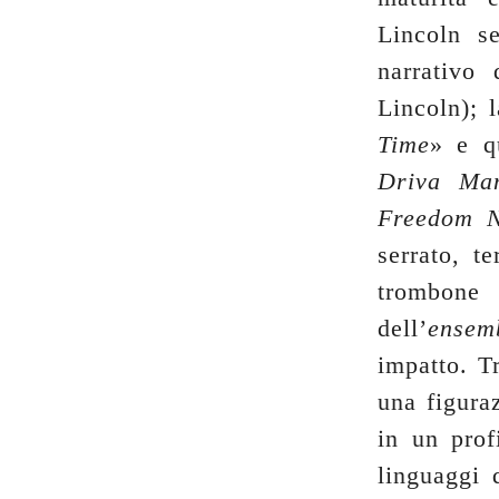
Lincoln s
narrativo
Lincoln); 
Time
» e qu
Driva Ma
Freedom N
serrato, t
trombone
dell’
ensem
impatto. T
una figura
in un prof
linguaggi 