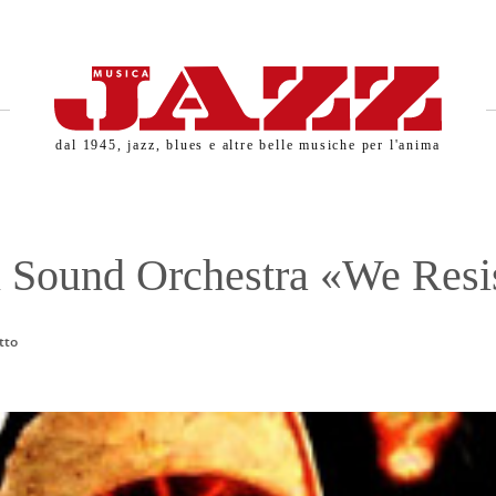
dal 1945, jazz, blues e altre belle musiche per l'anima
 Sound Orchestra «We Resi
tto