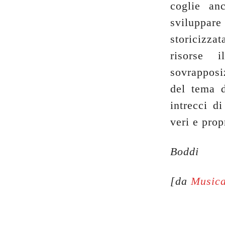
coglie an
sviluppar
storicizza
risorse i
sovrapposi
del tema 
intrecci d
veri e prop
Boddi
[da
Musica