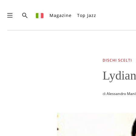
Magazine
Top Jazz
News
Interviste
Recensioni
DISCHI SCELTI
Rubriche
Lydian
Top Jazz
Radio
Negozio
di
Alessandro Mani
Area riservata
Italiano
€0.00