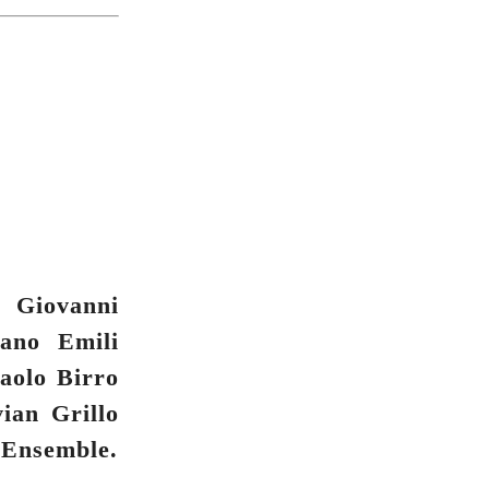
, Giovanni
sano Emili
 Paolo Birro
ian Grillo
l Ensemble.