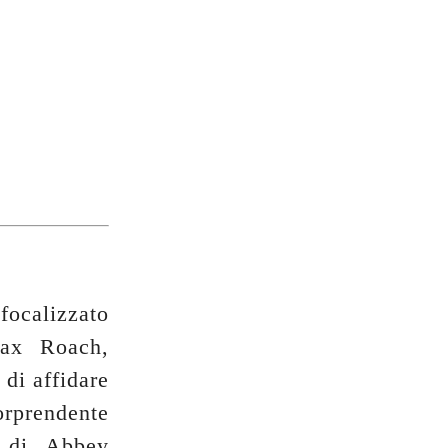
ocalizzato
Max Roach,
 di affidare
orprendente
a di Abbey