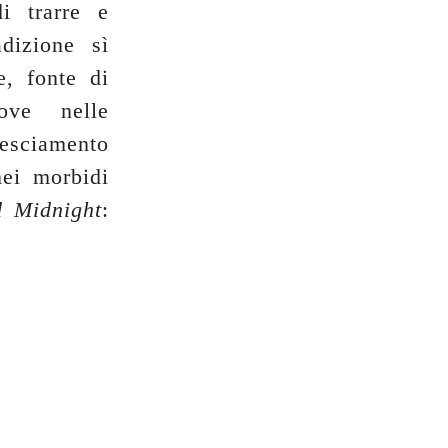
i trarre e
dizione sì
e, fonte di
rove nelle
vesciamento
ei morbidi
 Midnight
: