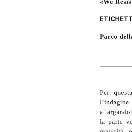
«We Resis
ETICHET
Parco del
Per ques
l’indagin
allargandol
la parte v
maturità 