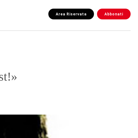
Area Riservata
Abbonati
st!»