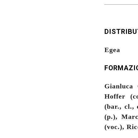
DISTRIB
Egea
FORMAZI
Gianluca 
Hoffer (c
(bar., cl.,
(p.), Mar
(voc.), Ri