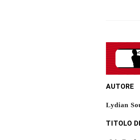
AUTORE
Lydian So
TITOLO D