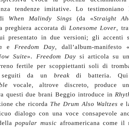
enza tendenze imitative. Lo testimoniano l
 di
When Malindy Sings
(da «
Straight Ah
la preghiera accorata di
Lonesome Lover
, tr
i presentato in due versioni; gli accenti s
n
e
Freedom Day
, dall’album-manifesto 
ow Suite
».
Freedom Day
si articola su 
erreno fertile per scoppiettanti soli di tromb
 seguiti da un
break
di batteria. Qui 
ble
vocale, altrove discreto, produce u
ra questi due brani Beggio introduce in
Rhyt
zione che ricorda
The Drum Also Waltzes
e l
icuo dialogo con una voce consapevole anc
della
popular music
afroamericana come il r