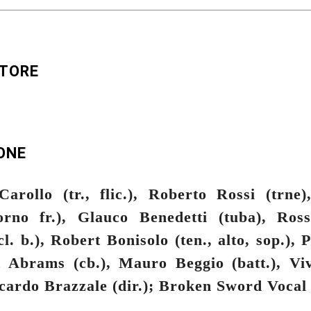
UTORE
ONE
Carollo (tr., flic.), Roberto Rossi (trne)
orno fr.), Glauco Benedetti (tuba), Ros
 cl. b.), Robert Bonisolo (ten., alto, sop.),
c Abrams (cb.), Mauro Beggio (batt.), Viv
ccardo Brazzale (dir.); Broken Sword Voca