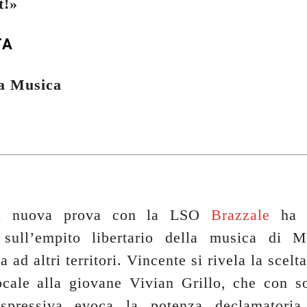
t!»
TA
la Musica
ta nuova prova con la LSO
Brazzale
ha f
e sull’empito libertario della musica di 
a ad altri territori. Vincente si rivela la scelta
ocale alla giovane Vivian Grillo, che con s
espressiva evoca la potenza declamatori