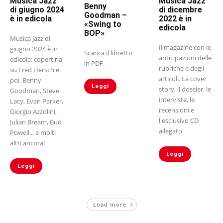
Musica Jazz
Musica Jazz
Benny
di giugno 2024
di dicembre
Goodman –
è in edicola
2022 è in
«Swing to
edicola
BOP»
Musica Jazz di
Il magazine con le
giugno 2024 è in
Scarica il libretto
anticipazioni delle
edicola: copertina
in PDF
rubriche e degli
su Fred Hersch e
articoli. La cover
poi, Benny
Leggi
story, il dossier, le
Goodman, Steve
interviste, le
Lacy, Evan Parker,
recensioni e
Giorgio Azzolini,
l'esclusivo CD
Julian Bream, Bud
allegato
Powell... e molti
altri ancora!
Leggi
Leggi
Load more