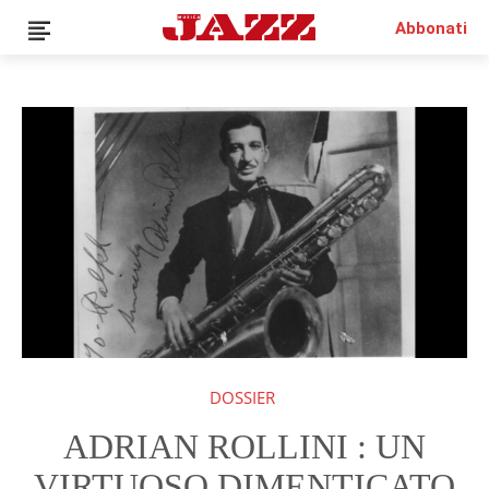
Abbonati
QUESTO È UN CONTENUTO PREMIUM!
ABBONATI!
SE SEI GIÀ ABBONATO ACCEDI CON LA TUA USER E
PASSWORD!
DOSSIER
ADRIAN ROLLINI : UN
VIRTUOSO DIMENTICATO