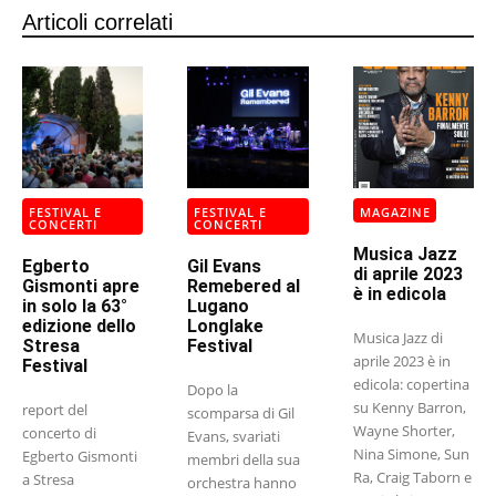
Articoli correlati
FESTIVAL E
FESTIVAL E
MAGAZINE
CONCERTI
CONCERTI
Musica Jazz
Egberto
Gil Evans
di aprile 2023
Gismonti apre
Remebered al
è in edicola
in solo la 63°
Lugano
edizione dello
Longlake
Musica Jazz di
Stresa
Festival
aprile 2023 è in
Festival
edicola: copertina
Dopo la
su Kenny Barron,
report del
scomparsa di Gil
Wayne Shorter,
concerto di
Evans, svariati
Nina Simone, Sun
Egberto Gismonti
membri della sua
Ra, Craig Taborn e
a Stresa
orchestra hanno