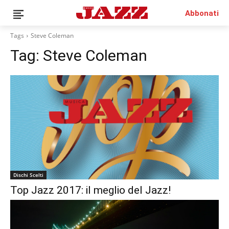
Abbonati
Tags
Steve Coleman
Tag:
Steve Coleman
News
Interviste
Recensioni
Rubriche
Top Jazz
Radio
Negozio
Dischi Scelti
Area riservata
Top Jazz 2017: il meglio del Jazz!
Italiano
€0.00