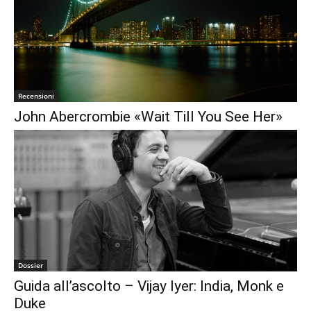
Recensioni
John Abercrombie «Wait Till You See Her»
Dossier
Guida all’ascolto – Vijay Iyer: India, Monk e
Duke