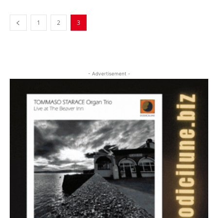
1
2
3
- Advertisement -