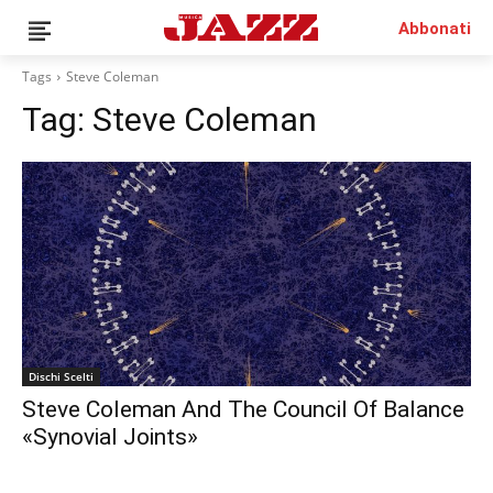
Abbonati
Tags
Steve Coleman
Tag:
Steve Coleman
News
Interviste
Recensioni
Rubriche
Top Jazz
Radio
Negozio
Dischi Scelti
Area riservata
Steve Coleman And The Council Of Balance
Italiano
«Synovial Joints»
€0.00