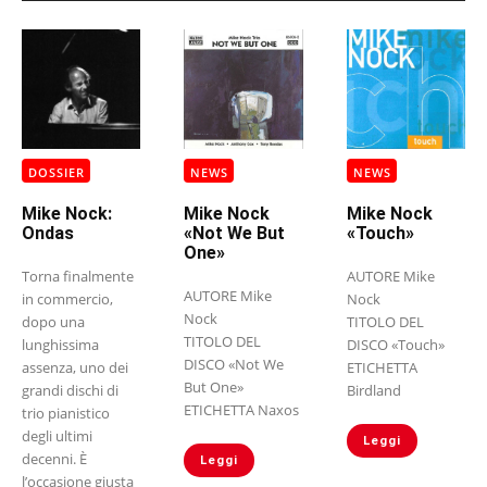
DOSSIER
NEWS
NEWS
Mike Nock:
Mike Nock
Mike Nock
Ondas
«Not We But
«Touch»
One»
Torna finalmente
AUTORE Mike
AUTORE Mike
in commercio,
Nock
Nock
dopo una
TITOLO DEL
TITOLO DEL
lunghissima
DISCO «Touch»
DISCO «Not We
assenza, uno dei
ETICHETTA
But One»
grandi dischi di
Birdland
ETICHETTA Naxos
trio pianistico
degli ultimi
Leggi
decenni. È
Leggi
l’occasione giusta