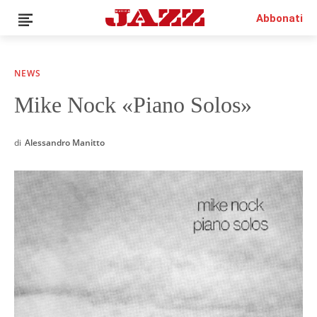
Abbonati
NEWS
Mike Nock «Piano Solos»
News
Interviste
di
Alessandro Manitto
Recensioni
Rubriche
Top Jazz
Radio
Negozio
Area riservata
Italiano
€0.00