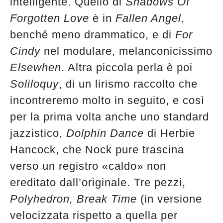
intelligente. Quello di
Shadows Of
Forgotten Love
è in
Fallen Angel
,
benché meno drammatico, e di
For
Cindy
nel modulare, melanconicissimo
Elsewhen
. Altra piccola perla è poi
Soliloquy
, di un lirismo raccolto che
incontreremo molto in seguito, e così
per la prima volta anche uno standard
jazzistico,
Dolphin Dance
di Herbie
Hancock, che Nock pure trascina
verso un registro «caldo» non
ereditato dall’originale. Tre pezzi,
Polyhedron, Break Time
(in versione
velocizzata rispetto a quella per