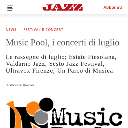
Abbonati
NEWS
FESTIVAL E CONCERTI
Music Pool, i concerti di luglio
News
Interviste
Le rassegne di luglio; Estate Fiesolana,
Recensioni
Valdarno Jazz, Sesto Jazz Festival,
Rubriche
Ultravox Firenze, Un Parco di Musica.
Top Jazz
Radio
di
Alceste Ayroldi
Negozio
Area riservata
Italiano
€0.00