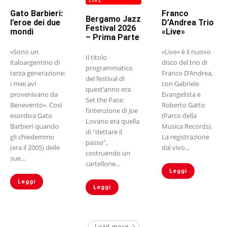
Gato Barbieri:
Franco
Bergamo Jazz
l’eroe dei due
D’Andrea Trio
Festival 2026
mondi
«Live»
– Prima Parte
«Sono un
«Live» è il nuovo
Il titolo
italoargentino di
disco del trio di
programmatico
terza generazione:
Franco D’Andrea,
del festival di
i miei avi
con Gabriele
quest’anno era
provenivano da
Evangelista e
Set the Pace:
Benevento». Così
Roberto Gatto
l’intenzione di Joe
esordiva Gato
(Parco della
Lovano era quella
Barbieri quando
Musica Records).
di “dettare il
gli chiedemmo
La registrazione
passo”,
(era il 2005) delle
dal vivo...
costruendo un
sue...
cartellone...
Leggi
Leggi
Leggi
Load more