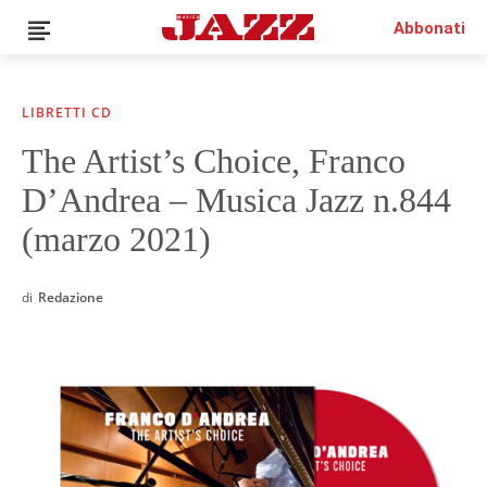
Abbonati
LIBRETTI CD
The Artist’s Choice, Franco
News
D’Andrea – Musica Jazz n.844
Interviste
Recensioni
(marzo 2021)
Rubriche
Top Jazz
di
Redazione
Radio
Negozio
Area riservata
Italiano
€0.00