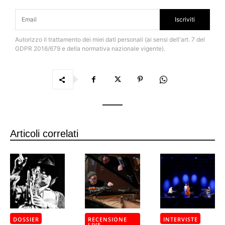
Iscriviti
Autorizzo il trattamento dei miei dati personali (ai sensi dell'art. 7 del
GDPR 2016/679 e della normativa nazionale vigente).
Articoli correlati
DOSSIER
RECENSIONE
INTERVISTE
LIVE