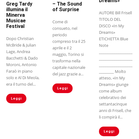
Dreams»
Greg Tardy
– The Sound
illumina il
of Surprise
AUTORE Bill Frisell
Minerva
TITOLO DEL
Musicae
Come di
DISCO «In My
Festival
consueto, nel
Dreams»
periodo
Dopo Christian
ETICHETTA Blue
compreso tra il 25
McBride & Julian
Note
aprile e il 2
Lage, Andrea
__________________
maggio, Torino si
Bacchetti & Dado
__________________
trasforma nella
Moroni, Antonio
__________________
capitale nazionale
Faraò in piano
________ Molto
del jazz grazie a...
solo e Al Di Meola,
atteso, «In My
era il turno del...
Dreams» giunge
Leggi
come album
celebrativo dei
Leggi
settantacinque
anni di Frisell, che
li compirà il...
Leggi