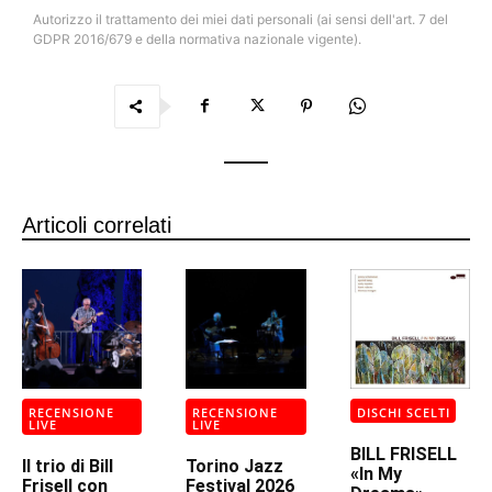
Autorizzo il trattamento dei miei dati personali (ai sensi dell'art. 7 del
GDPR 2016/679 e della normativa nazionale vigente).
Articoli correlati
RECENSIONE
RECENSIONE
DISCHI SCELTI
LIVE
LIVE
BILL FRISELL
Il trio di Bill
Torino Jazz
«In My
Frisell con
Festival 2026