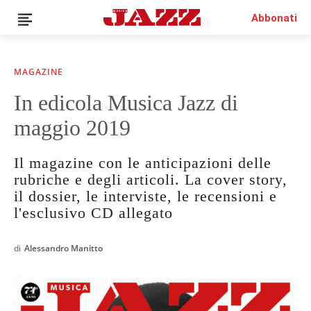
Abbonati
MAGAZINE
In edicola Musica Jazz di
News
maggio 2019
Interviste
Recensioni
Il magazine con le anticipazioni delle
Rubriche
rubriche e degli articoli. La cover story,
Top Jazz
il dossier, le interviste, le recensioni e
Radio
l'esclusivo CD allegato
Negozio
Area riservata
di
Alessandro Manitto
Italiano
€0.00