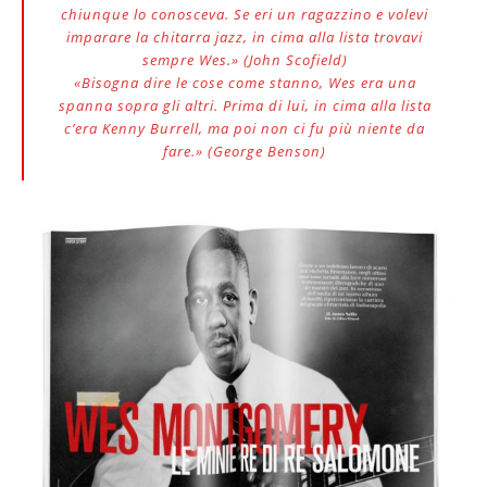
chiunque lo conosceva. Se eri un ragazzino e volevi
imparare la chitarra jazz, in cima alla lista trovavi
sempre Wes.» (John Scofield)
«Bisogna dire le cose come stanno, Wes era una
spanna sopra gli altri. Prima di lui, in cima alla lista
c’era Kenny Burrell, ma poi non ci fu più niente da
fare.» (George Benson)