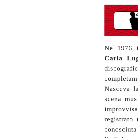
Nel 1976, i
Carla Lug
discograf
completame
Nasceva l
scena musi
improvvis
registrato
conosciuta