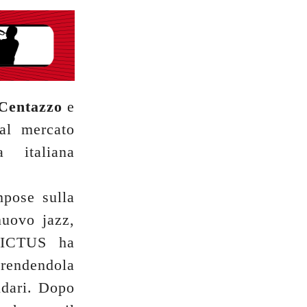
Centazzo
e
al mercato
a italiana
pose sulla
nuovo jazz,
a ICTUS ha
 rendendola
ndari. Dopo