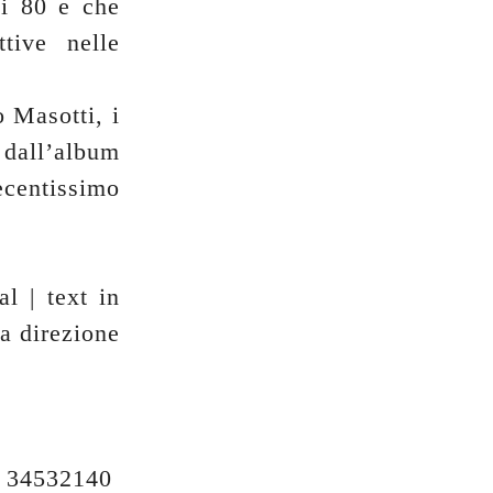
ni 80 e che
tive nelle
o Masotti, i
 dall’album
ecentissimo
 | text in
a direzione
34532140