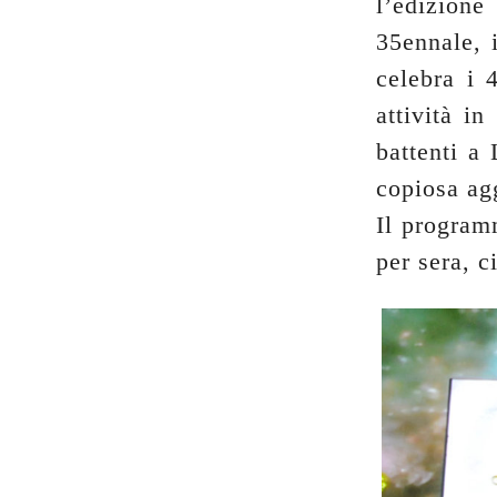
l’edizion
35ennale, 
celebra i 
attività in
battenti a
copiosa agg
Il programm
per sera, c