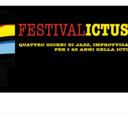
Musica Jazz di luglio 2026 è
in edicola