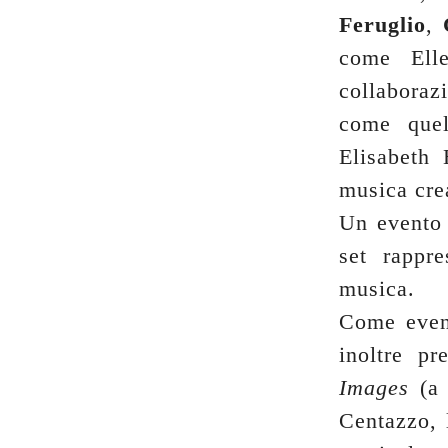
Feruglio
,
come Elle
collaboraz
come quel
Elisabeth 
musica cre
Un evento 
set rappr
musica.
Come event
inoltre p
Images
(a 
Centazzo, l