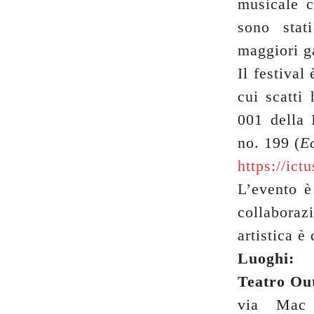
musicale c
sono stat
maggiori ga
Il festival
cui scatti
001 della 
no. 199 (
E
https://ict
L’evento 
collaboraz
artistica è
Luoghi:
Teatro Ou
via Mac