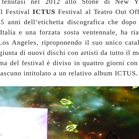
e tenutasi nel 2012 allo Stone di New Y
il Festival
ICTUS
Festival al Teatro Out Of
45 anni dell’etichetta discografica che dopo
 Italia e una forzata sosta ventennale, ha ri
 Los Angeles, riproponendo il suo unico cata
iunta di nuovi dischi con artisti da tutto il 
a del festival è diviso in quattro giorni con
iascuno intitolato a un relativo album ICTUS.