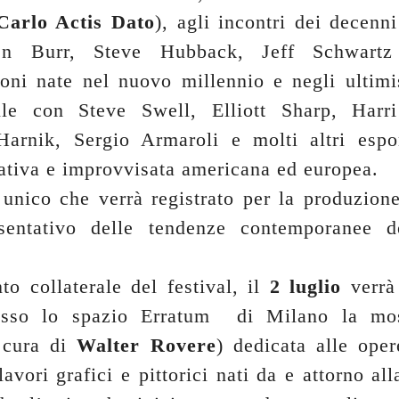
Carlo Actis Dato
), agli incontri dei decenn
n Burr, Steve Hubback, Jeff Schwartz
ioni nate nel nuovo millennio e negli ultimi
le con Steve Swell, Elliott Sharp, Harri
Harnik, Sergio Armaroli e molti altri espo
ativa e improvvisata americana ed europea.
unico che verrà registrato per la produzion
esentativo delle tendenze contemporanee d
o collaterale del festival, il
2 luglio
verrà
resso lo spazio Erratum di Milano la m
cura di
Walter Rovere
) dedicata alle oper
avori grafici e pittorici nati da e attorno al