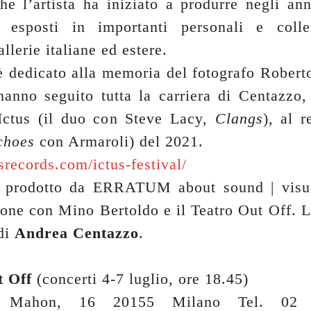
he l’artista ha iniziato a produrre negli an
i esposti in importanti personali e collet
llerie italiane ed estere.
 è dedicato alla memoria del fotografo Robert
 hanno seguito tutta la carriera di Centazzo,
Ictus (il duo con Steve Lacy,
Clangs
), al r
choes
con Armaroli) del 2021.
usrecords.com/ictus-festival/
è prodotto da ERRATUM about sound | visual
ione con Mino Bertoldo e il Teatro Out Off. L
 di
Andrea Centazzo
.
t Off
(concerti 4-7 luglio, ore 18.45)
 Mahon, 16 20155 Milano Tel. 02 