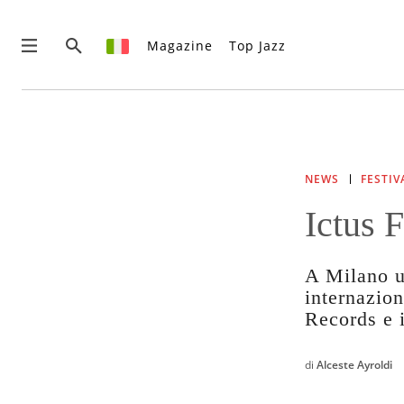
Magazine
Top Jazz
News
Interviste
Recensioni
NEWS
FESTIV
Rubriche
Ictus F
Top Jazz
Radio
Negozio
A Milano un
Area riservata
internazion
Records e i
Italiano
di
Alceste Ayroldi
€0.00