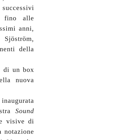
i successivi
 fino alle
ssimi anni,
 Sjöström,
nenti della
e di un box
ella nuova
 inaugurata
ostra
Sound
e visive di
la notazione