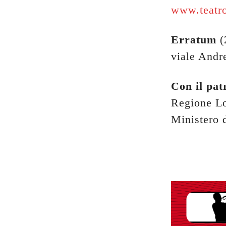
www.teatro
Erratum
(
viale Andr
Con il pat
Regione L
Ministero 