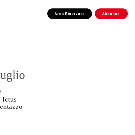
Area Riservata
Abbonati
luglio
i
 Ictus
Centazzo