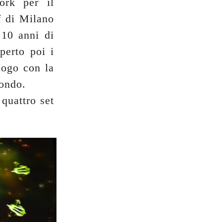
ork per il
f di Milano
 10 anni di
aperto poi i
logo con la
mondo.
 quattro set