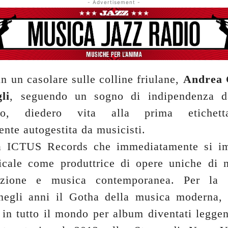
- Advertisement -
n un casolare sulle colline friulane,
Andrea 
li
, seguendo un sogno di indipendenza d
ico, diedero vita alla prima etichett
nte autogestita da musicisti.
a ICTUS Records che immediatamente si im
cale come produttrice di opere uniche di 
azione e musica contemporanea. Per l
 negli anni il Gotha della musica moderna,
 in tutto il mondo per album diventati legge