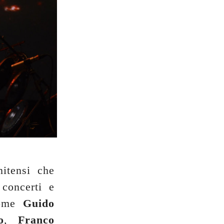
nitensi che
concerti e
come
Guido
o
,
Franco