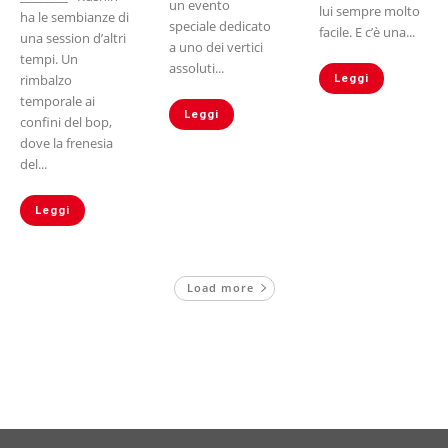
un evento
lui sempre molto
ha le sembianze di
speciale dedicato
facile. E c’è una...
una session d’altri
a uno dei vertici
tempi. Un
assoluti...
rimbalzo
Leggi
temporale ai
Leggi
confini del bop,
dove la frenesia
del...
Leggi
Load more