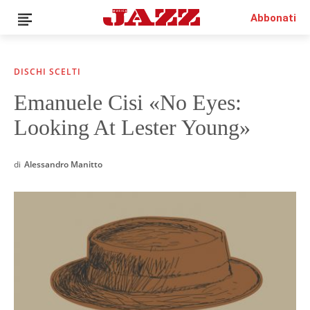
Abbonati
DISCHI SCELTI
Emanuele Cisi «No Eyes:
News
Looking At Lester Young»
Interviste
Recensioni
Rubriche
di
Alessandro Manitto
Top Jazz
Radio
Negozio
Area riservata
Italiano
€0.00