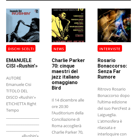
DISCHI SCELTI
NEWS
INTERVISTE
EMANUELE
Charlie Parker
Rosario
CISI «Rushin’»
70: cinque
Bonaccorso:
maestri del
Senza Far
jazz italiano
Rumore
AUTORE
omaggiano
Emanuele Cisi
Bird
Ritrovo Rosario
TITOLO DEL
Bonaccorso dopo
DISCO «Rushin'»
Il 14 dicembre alle
l’ultima edizione
ETICHETTA Right
ore 20:30
del suo PercFest a
Tempo
l’Auditorium della
Laigueglia.
__________________
Conciliazione di
L’atmosfera è
__________________
Roma accoglierà
rilassata e
__________________
Charlie Parker 70,
interloquire con
________ «Rushin’»