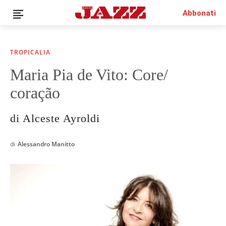
Abbonati
TROPICALIA
Maria Pia de Vito: Core/
coração
QUESTO È UN CONTENUTO PREMIUM!
ABBONATI!
di Alceste Ayroldi
SE SEI GIÀ ABBONATO ACCEDI CON LA TUA USER E
PASSWORD!
di
Alessandro Manitto