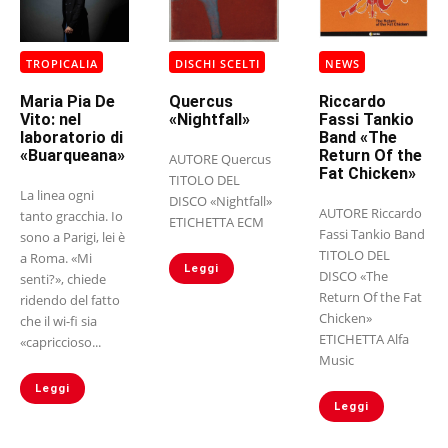
TROPICALIA
DISCHI SCELTI
NEWS
Maria Pia De
Quercus
Riccardo
Vito: nel
«Nightfall»
Fassi Tankio
laboratorio di
Band «The
«Buarqueana»
Return Of the
AUTORE Quercus
Fat Chicken»
TITOLO DEL
La linea ogni
DISCO «Nightfall»
AUTORE Riccardo
tanto gracchia. Io
ETICHETTA ECM
Fassi Tankio Band
sono a Parigi, lei è
TITOLO DEL
a Roma. «Mi
Leggi
DISCO «The
senti?», chiede
Return Of the Fat
ridendo del fatto
Chicken»
che il wi-fi sia
ETICHETTA Alfa
«capriccioso...
Music
Leggi
Leggi