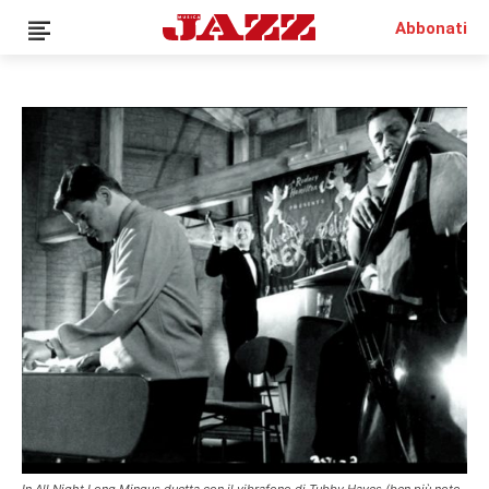
Abbonati
News
Interviste
Recensioni
Rubriche
Top Jazz
Radio
Negozio
Area riservata
Italiano
€0.00
In All Night Long Mingus duetta con il vibrafono di Tubby Hayes (ben più noto