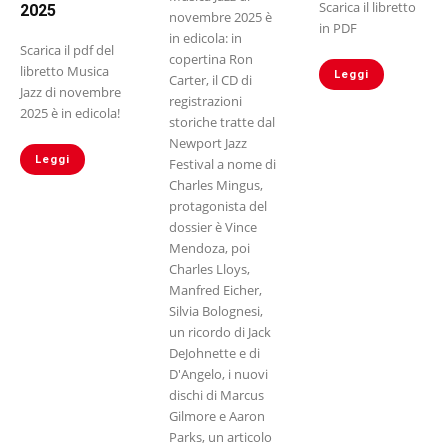
Scarica il libretto
2025
novembre 2025 è
in PDF
in edicola: in
Scarica il pdf del
copertina Ron
libretto Musica
Leggi
Carter, il CD di
Jazz di novembre
registrazioni
2025 è in edicola!
storiche tratte dal
Newport Jazz
Leggi
Festival a nome di
Charles Mingus,
protagonista del
dossier è Vince
Mendoza, poi
Charles Lloys,
Manfred Eicher,
Silvia Bolognesi,
un ricordo di Jack
DeJohnette e di
D'Angelo, i nuovi
dischi di Marcus
Gilmore e Aaron
Parks, un articolo