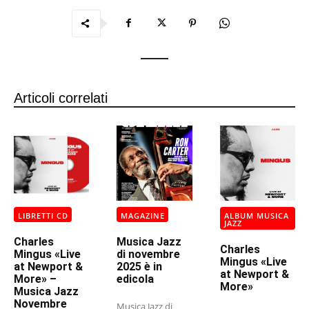
Articoli correlati
LIBRETTI CD
MAGAZINE
ALBUM MUSICA
JAZZ
Charles
Musica Jazz
Charles
Mingus «Live
di novembre
Mingus «Live
at Newport &
2025 è in
at Newport &
More» –
edicola
More»
Musica Jazz
Novembre
Musica Jazz di