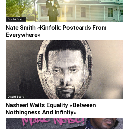
€0.00
Dischi Scelti
Nate Smith «Kinfolk: Postcards From
Everywhere»
Dischi Scelti
Nasheet Waits Equality «Between
Nothingness And Infinity»