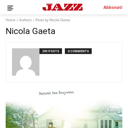
Abbonati
Home
Authors
Posts by Nicola Gaeta
Nicola Gaeta
News
Interviste
293 POSTS
0 COMMENTS
Recensioni
Rubriche
Top Jazz
Radio
Negozio
Area riservata
English
Italiano