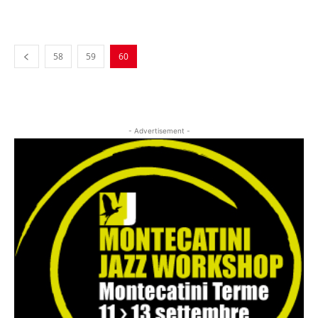
Musica Jazz di luglio 2026 è in
edicola
58
59
60
- Advertisement -