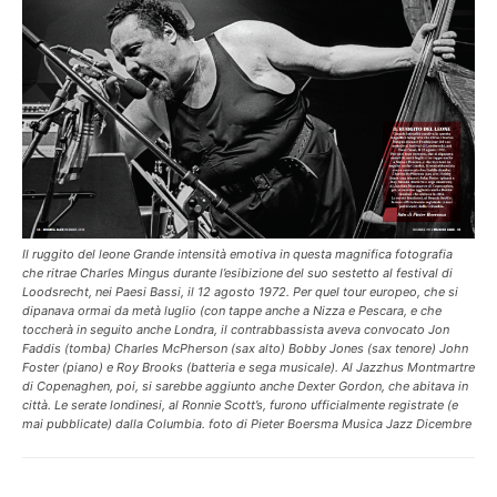
Il ruggito del leone Grande intensità emotiva in questa magnifica fotografia
che ritrae Charles Mingus durante l’esibizione del suo sestetto al festival di
Loodsrecht, nei Paesi Bassi, il 12 agosto 1972. Per quel tour europeo, che si
dipanava ormai da metà luglio (con tappe anche a Nizza e Pescara, e che
toccherà in seguito anche Londra, il contrabbassista aveva convocato Jon
Faddis (tomba) Charles McPherson (sax alto) Bobby Jones (sax tenore) John
Foster (piano) e Roy Brooks (batteria e sega musicale). Al Jazzhus Montmartre
di Copenaghen, poi, si sarebbe aggiunto anche Dexter Gordon, che abitava in
città. Le serate londinesi, al Ronnie Scott’s, furono ufficialmente registrate (e
mai pubblicate) dalla Columbia. foto di Pieter Boersma Musica Jazz Dicembre