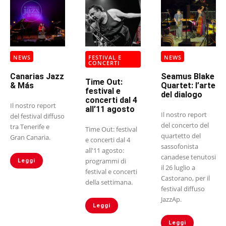
NEWS
FESTIVAL E
NEWS
CONCERTI
Canarias Jazz
Seamus Blake
Time Out:
& Más
Quartet: l’arte
festival e
del dialogo
concerti dal 4
Il nostro report
all’11 agosto
Il nostro report
del festival diffuso
del concerto del
tra Tenerife e
Time Out: festival
quartetto del
Gran Canaria.
e concerti dal 4
sassofonista
all'11 agosto:
canadese tenutosi
programmi di
Leggi
il 26 luglio a
festival e concerti
Castorano, per il
della settimana.
festival diffuso
JazzAp.
Leggi
Leggi