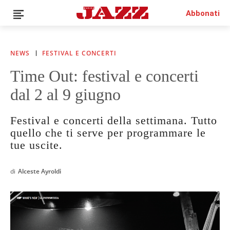
Abbonati
NEWS
FESTIVAL E CONCERTI
Time Out: festival e concerti
News
dal 2 al 9 giugno
Interviste
Recensioni
Festival e concerti della settimana. Tutto
Rubriche
quello che ti serve per programmare le
Top Jazz
tue uscite.
Radio
Negozio
di
Alceste Ayroldi
Area riservata
Italiano
€0.00