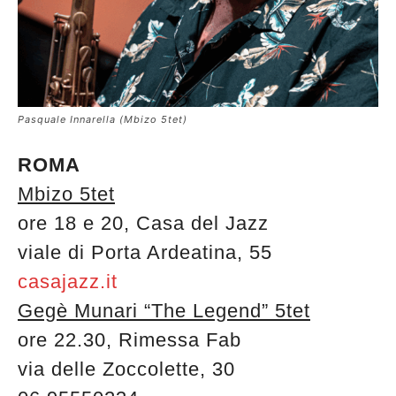
Pasquale Innarella (Mbizo 5tet)
ROMA
Mbizo 5tet
ore 18 e 20, Casa del Jazz
viale di Porta Ardeatina, 55
casajazz.it
Gegè Munari “The Legend” 5tet
ore 22.30, Rimessa Fab
via delle Zoccolette, 30