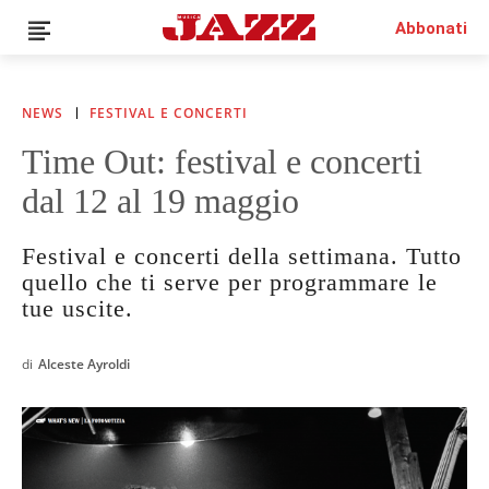
Abbonati
NEWS
FESTIVAL E CONCERTI
Time Out: festival e concerti
News
dal 12 al 19 maggio
Interviste
Recensioni
Festival e concerti della settimana. Tutto
Rubriche
quello che ti serve per programmare le
Top Jazz
tue uscite.
Radio
Negozio
di
Alceste Ayroldi
Area riservata
Italiano
€0.00