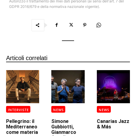
Autorizzo il trattamento dei miei dati personali (ai sensi dell'art. 7 del
GDPR 2016/679 e della normativa nazionale vigente).
Articoli correlati
INTERVISTE
NEWS
NEWS
Pellegrino: il
Simone
Canarias Jazz
Mediterraneo
Gubbiotti,
& Más
come materia
Gianmarco