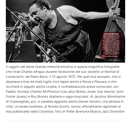
Il ruggito del leone Grande intensità emotiva in questa magnifica fotografia
che ritrae Charles Mingus durante l’esibizione del suo sestetto al festival di
Loodsrecht, nei Paesi Bassi, il 12 agosto 1972. Per quel tour europeo, che si
dipanava ormai da metà luglio (con tappe anche a Nizza e Pescara, e che
toccherà in seguito anche Londra, il contrabbassista aveva convocato Jon
Faddis (tomba) Charles McPherson (sax alto) Bobby Jones (sax tenore) John
Foster (piano) e Roy Brooks (batteria e sega musicale). Al Jazzhus Montmartre
di Copenaghen, poi, si sarebbe aggiunto anche Dexter Gordon, che abitava in
città. Le serate londinesi, al Ronnie Scott’s, furono ufficialmente registrate (e
mai pubblicate) dalla Columbia. foto di Pieter Boersma Musica Jazz Dicembre