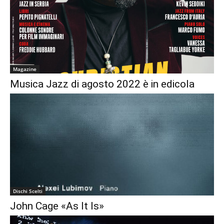
QUESTO È UN CONTENUTO PREMIUM!
ABBONATI!
SE SEI GIÀ ABBONATO ACCEDI CON LA TUA USER E
PASSWORD!
Magazine
Musica Jazz di agosto 2022 è in edicola
Dischi Scelti
John Cage «As It Is»