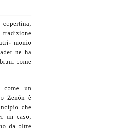
 copertina,
 tradizione
atri- monio
eader ne ha
 brani come
a come un
o Zenón è
incipio che
er un caso,
no da oltre