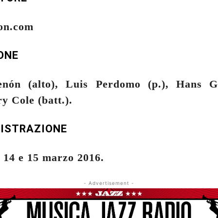
on.com
ONE
nón (alto), Luis Perdomo (p.), Hans G
ry Cole (batt.).
GISTRAZIONE
 14 e 15 marzo 2016.
- Advertisement -