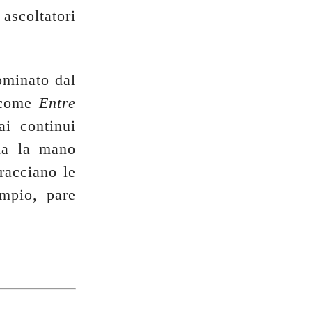
ascoltatori
ominato dal
o come
Entre
ai continui
 ha la mano
racciano le
empio, pare