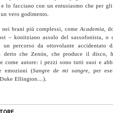
, e lo facciano con un entusiasmo che per gli 
e un vero godimento.
e nei brani più complessi, come
Academia
, d
post – konitziano assolo del sassofonista, 
s,
un percorso da ottovolante accidentato d
a detto che Zenón, che produce il disco,
he come autore: i pezzi sono tutti suoi e abb
se emozioni (
Sangre de mi sangre
, per es
 Duke Ellington…).
UTORE