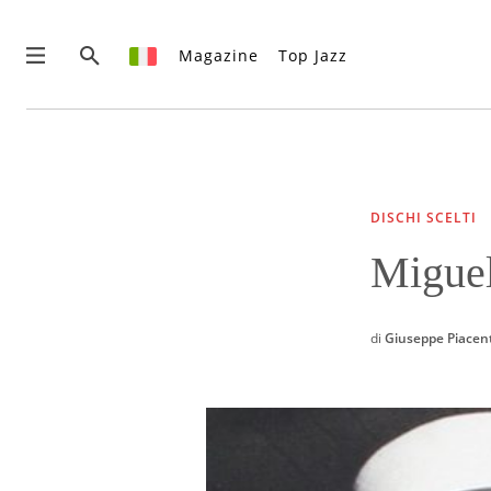
Magazine
Top Jazz
News
Interviste
Recensioni
DISCHI SCELTI
Rubriche
Miguel
Top Jazz
Radio
Negozio
di
Giuseppe Piacen
Area riservata
Italiano
€0.00