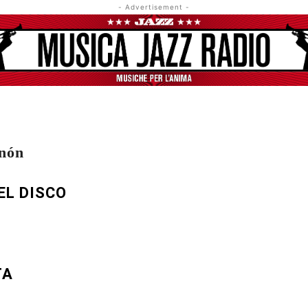
- Advertisement -
nón
EL DISCO
TA