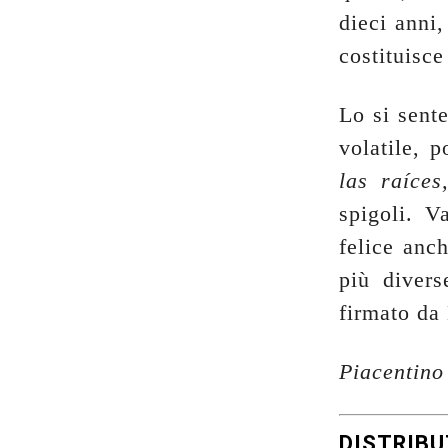
dieci anni
costituisc
Lo si sent
volatile, 
las raíce
spigoli. V
felice anc
più diver
firmato da
Piacentino
DISTRIB