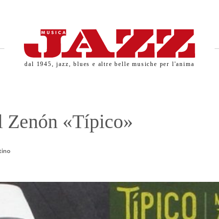
dal 1945, jazz, blues e altre belle musiche per l'anima
 Zenón «Típico»
tino