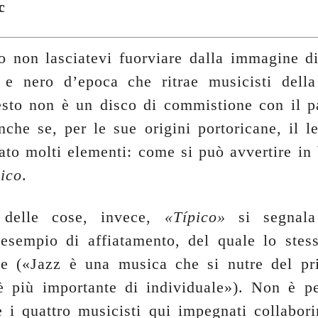
c
to non lasciatevi fuorviare dalla immagine di
e nero d’epoca che ritrae musicisti della
esto non è un disco di commistione con il p
nche se, per le sue origini portoricane, il l
ato molti elementi: come si può avvertire in
pico
.
 delle cose, invece,
«Típico»
si segnal
esempio di affiatamento, del quale lo stess
e («Jazz è una musica che si nutre del pr
 è più importante di individuale»). Non è p
e i quattro musicisti qui impegnati collabori