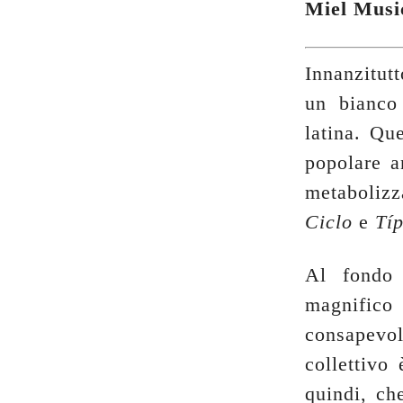
Miel Musi
Innanzitut
un bianco 
latina. Qu
popolare a
metabolizz
Ciclo
e
Tí
Al fondo
magnifico 
consapevol
collettivo
quindi, ch