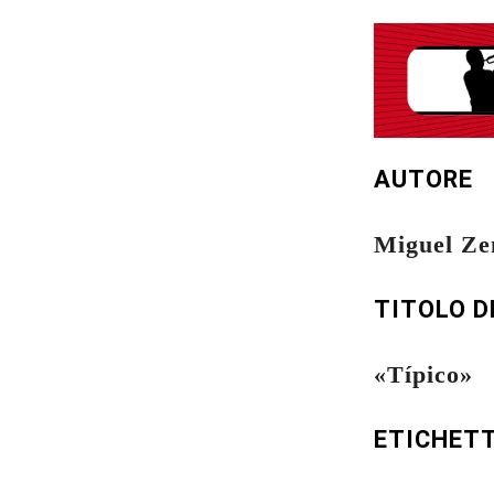
AUTORE
Miguel Ze
TITOLO D
«Típico»
ETICHET