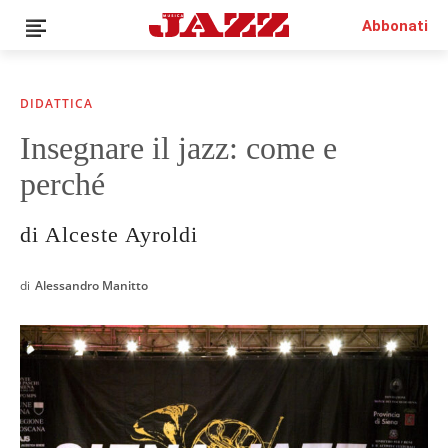
Abbonati
DIDATTICA
Insegnare il jazz: come e
News
perché
Interviste
Recensioni
di Alceste Ayroldi
Rubriche
Top Jazz
di
Alessandro Manitto
Radio
Negozio
Area riservata
Italiano
€0.00