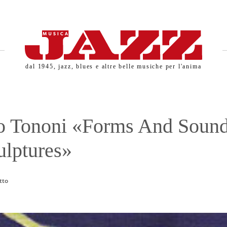
dal 1945, jazz, blues e altre belle musiche per l'anima
o Tononi «Forms And Sound
ulptures»
tto