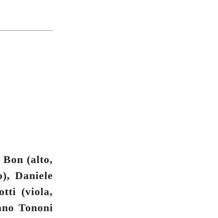
 Bon (alto,
o), Daniele
tti (viola,
iano Tononi