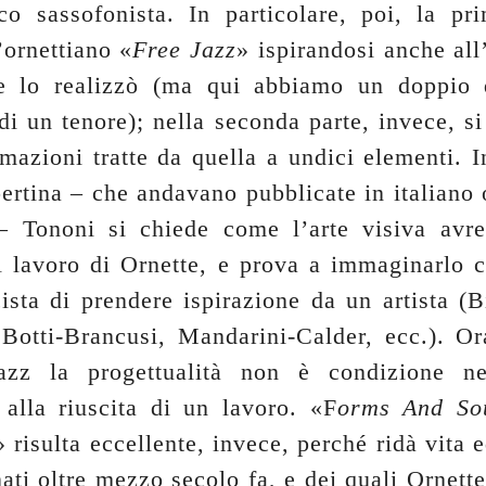
ico sassofonista. In particolare, poi, la pr
’ornettiano «
Free Jazz
» ispirandosi anche all
e lo realizzò (ma qui abbiamo un doppio q
di un tenore); nella seconda parte, invece, s
mazioni tratte da quella a undici elementi. I
ertina – che andavano pubblicate in italiano 
– Tononi si chiede come l’arte visiva avre
l lavoro di Ornette, e prova a immaginarlo 
ista di prendere ispirazione da un artista (B
otti-Brancusi, Mandarini-Calder, ecc.). Or
azz la progettualità non è condizione ne
e alla riuscita di un lavoro. «F
orms And So
» risulta eccellente, invece, perché ridà vita 
ati oltre mezzo secolo fa, e dei quali Ornett