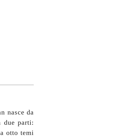
an nasce da
n due parti:
ta otto temi