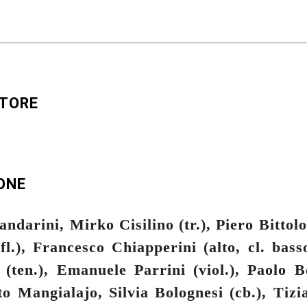
UTORE
ONE
ndarini, Mirko Cisilino (tr.), Piero Bittolo
 fl.), Francesco Chiapperini (alto, cl. bass
 (ten.), Emanuele Parrini (viol.), Paolo Bo
to Mangialajo, Silvia Bolognesi (cb.), Tiz