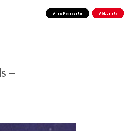
Area Riservata
Abbonati
s –