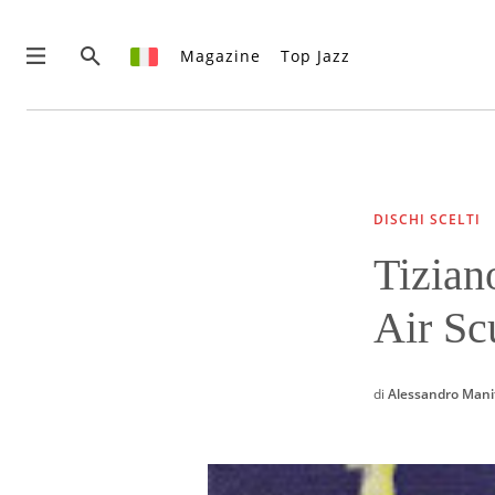
Magazine
Top Jazz
News
Interviste
Recensioni
DISCHI SCELTI
Rubriche
Tizian
Top Jazz
Radio
Air Sc
Negozio
Area riservata
Italiano
di
Alessandro Mani
€0.00