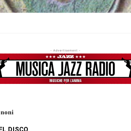
- Advertisement -
ononi
EL DISCO