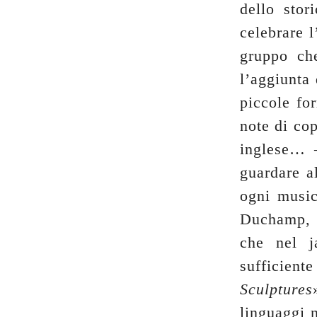
dello stor
celebrare l
gruppo ch
l’aggiunta 
piccole for
note di cop
inglese… 
guardare a
ogni music
Duchamp, B
che nel j
sufficient
Sculptures
linguaggi n