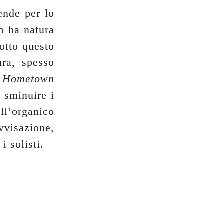
rende per lo
mo ha natura
otto questo
ura, spesso
y Hometown
a sminuire i
ll’organico
ovvisazione,
i solisti.