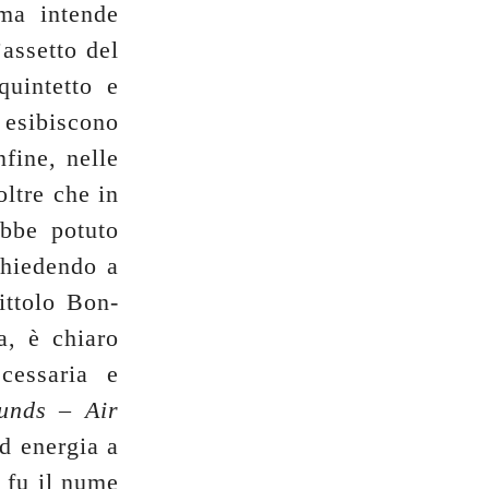
ima intende
’assetto del
uintetto e
i esibiscono
nfine, nelle
oltre che in
bbe potuto
chiedendo a
ittolo Bon-
a, è chiaro
cessaria e
unds – Air
ed energia a
e fu il nume