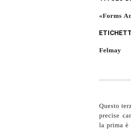
«Forms An
ETICHET
Felmay
Questo ter
precise car
la prima è 