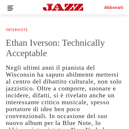
Abbonati
INTERVISTE
Ethan Iverson: Technically
News
Acceptable
Interviste
Recensioni
Negli ultimi anni il pianista del
Rubriche
Wisconsin ha saputo abilmente mettersi
Top Jazz
al centro del dibattito culturale, non solo
Radio
jazzistico. Oltre a comporre, suonare e
Negozio
incidere, difatti, si è rivelato anche un
Area riservata
interessante critico musicale, spesso
Italiano
portatore di idee ben poco
convenzionali. In occasione del suo
nuovo album per la Blue Note, lo
€0.00