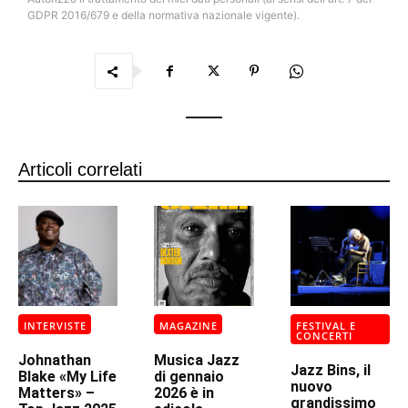
GDPR 2016/679 e della normativa nazionale vigente).
Articoli correlati
INTERVISTE
MAGAZINE
FESTIVAL E
CONCERTI
Johnathan
Musica Jazz
Jazz Bins, il
Blake «My Life
di gennaio
nuovo
Matters» –
2026 è in
grandissimo