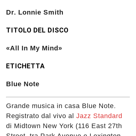
Dr. Lonnie Smith
TITOLO DEL DISCO
«All In My Mind»
ETICHETTA
Blue Note
Grande musica in casa Blue Note.
Registrato dal vivo al
Jazz Standard
di Midtown New York (116 East 27th
Musica Jazz di luglio 2026 è in
Street, tra Park Avenue e Lexington