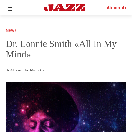
Abbonati
NEWS
Dr. Lonnie Smith «All In My
News
Mind»
Interviste
Recensioni
Rubriche
di
Alessandro Manitto
Top Jazz
Radio
Negozio
Area riservata
Italiano
€0.00