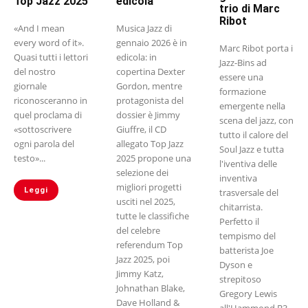
Top Jazz 2025
edicola
trio di Marc
Ribot
«And I mean
Musica Jazz di
every word of it».
gennaio 2026 è in
Marc Ribot porta i
Quasi tutti i lettori
edicola: in
Jazz-Bins ad
del nostro
copertina Dexter
essere una
giornale
Gordon, mentre
formazione
riconosceranno in
protagonista del
emergente nella
quel proclama di
dossier è Jimmy
scena del jazz, con
«sottoscrivere
Giuffre, il CD
tutto il calore del
ogni parola del
allegato Top Jazz
Soul Jazz e tutta
testo»...
2025 propone una
l'iventiva delle
selezione dei
inventiva
migliori progetti
Leggi
trasversale del
usciti nel 2025,
chitarrista.
tutte le classifiche
Perfetto il
del celebre
tempismo del
referendum Top
batterista Joe
Jazz 2025, poi
Dyson e
Jimmy Katz,
strepitoso
Johnathan Blake,
Gregory Lewis
Dave Holland &
all'Hammond B3.