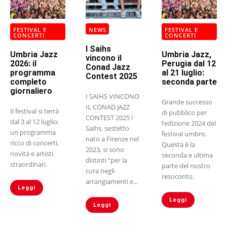
FESTIVAL E
NEWS
FESTIVAL E
CONCERTI
CONCERTI
I Saihs
Umbria Jazz
Umbria Jazz,
vincono il
2026: il
Perugia dal 12
Conad Jazz
programma
al 21 luglio:
Contest 2025
completo
seconda parte
giornaliero
I SAIHS VINCONO
Grande successo
IL CONAD JAZZ
Il festival si terrà
di pubblico per
CONTEST 2025 I
dal 3 al 12 luglio:
l’edizione 2024 del
Saihs, sestetto
un programma
festival umbro.
nato a Firenze nel
ricco di concerti,
Questa è la
2023, si sono
novità e artisti
seconda e ultima
distinti “per la
straordinari.
parte del nostro
cura negli
resoconto.
arrangiamenti e...
Leggi
Leggi
Leggi