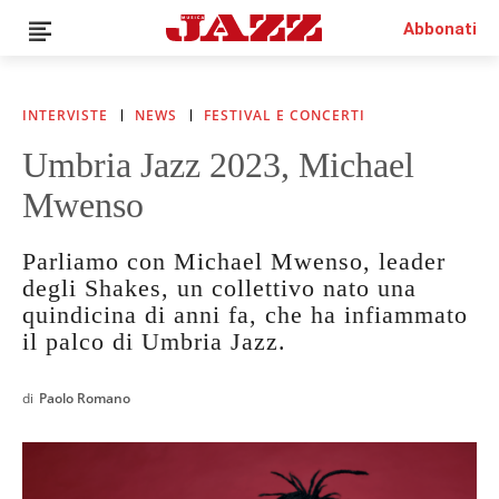
Abbonati
INTERVISTE
NEWS
FESTIVAL E CONCERTI
Umbria Jazz 2023, Michael
News
Mwenso
Interviste
Recensioni
Parliamo con Michael Mwenso, leader
Rubriche
degli Shakes, un collettivo nato una
Top Jazz
quindicina di anni fa, che ha infiammato
Radio
il palco di Umbria Jazz.
Negozio
Area riservata
di
Paolo Romano
Italiano
€0.00