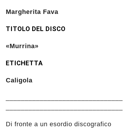
Margherita Fava
TITOLO DEL DISCO
«Murrina»
ETICHETTA
Caligola
_______________________________
_______________________________
Di fronte a un esordio discografico
Musica Jazz di luglio 2026 è in