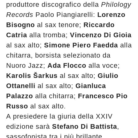
produttore discografico della
Philology
Records
Paolo Piangiarelli:
Lorenzo
Bisogno
al sax tenore;
Riccardo
Catria
alla tromba;
Vincenzo Di Gioia
al sax alto;
Simone Piero Faedda
alla
chitarra, borsista selezionato da
Nuoro Jazz;
Ada Flocco
alla voce;
Karolis Šarkus
al sax alto;
Giulio
Ottanelli
al sax alto;
Gianluca
Palazzo
alla chitarra;
Francesco Pio
Russo
al sax alto.
A presiedere la giuria della XXIV
edizione sarà
Stefano Di Battista
,
sassofonista tra i più brillante,