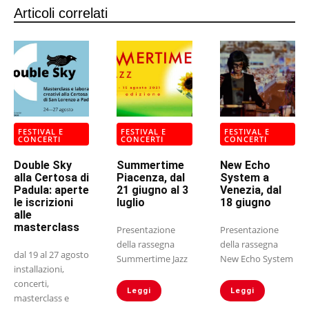
Articoli correlati
FESTIVAL E
FESTIVAL E
FESTIVAL E
CONCERTI
CONCERTI
CONCERTI
Double Sky
Summertime
New Echo
alla Certosa di
Piacenza, dal
System a
Padula: aperte
21 giugno al 3
Venezia, dal
le iscrizioni
luglio
18 giugno
alle
masterclass
Presentazione
Presentazione
della rassegna
della rassegna
dal 19 al 27 agosto
Summertime Jazz
New Echo System
installazioni,
concerti,
Leggi
Leggi
masterclass e