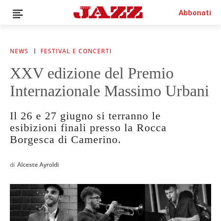
Abbonati
NEWS
FESTIVAL E CONCERTI
XXV edizione del Premio
News
Internazionale Massimo Urbani
Interviste
Recensioni
Il 26 e 27 giugno si terranno le
Rubriche
esibizioni finali presso la Rocca
Top Jazz
Borgesca di Camerino.
Radio
Negozio
di
Alceste Ayroldi
Area riservata
Italiano
€0.00