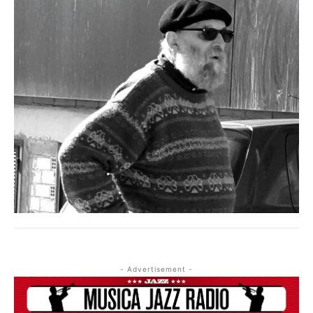
QUESTO È UN CONTENUTO PREMIUM!
ABBONATI!
SE SEI GIÀ ABBONATO ACCEDI CON LA TUA USER E
PASSWORD!
- Advertisement -