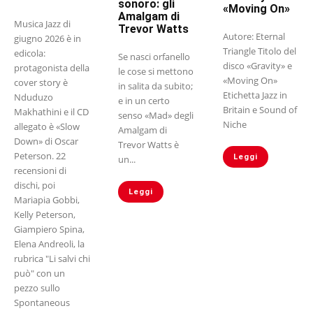
sonoro: gli
«Moving On»
Amalgam di
Musica Jazz di
Trevor Watts
Autore: Eternal
giugno 2026 è in
Triangle Titolo del
edicola:
Se nasci orfanello
disco «Gravity» e
protagonista della
le cose si mettono
«Moving On»
cover story è
in salita da subito;
Etichetta Jazz in
Nduduzo
e in un certo
Britain e Sound of
Makhathini e il CD
senso «Mad» degli
Niche
allegato è «Slow
Amalgam di
Down» di Oscar
Trevor Watts è
Peterson. 22
Leggi
un...
recensioni di
dischi, poi
Leggi
Mariapia Gobbi,
Kelly Peterson,
Giampiero Spina,
Elena Andreoli, la
rubrica "Li salvi chi
può" con un
pezzo sullo
Spontaneous