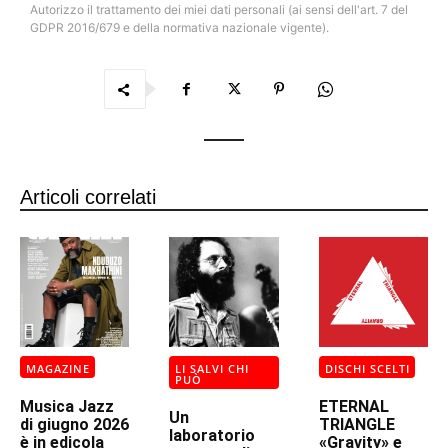
Autorizzo il trattamento dei miei dati personali (ai sensi dell'art. 7 del
GDPR 2016/679 e della normativa nazionale vigente).
Articoli correlati
MAGAZINE
LI SALVI CHI
DISCHI SCELTI
PUÒ
Musica Jazz
ETERNAL
Un
di giugno 2026
TRIANGLE
laboratorio
è in edicola
«Gravity» e