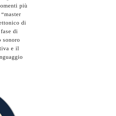
momenti più
i “master
tettonico di
fase di
o sonoro
iva e il
inguaggio