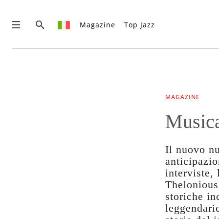
Magazine
Top Jazz
News
Interviste
Recensioni
MAGAZINE
Rubriche
Musica
Top Jazz
Radio
Negozio
Il nuovo n
Area riservata
anticipazio
interviste,
Italiano
Thelonious
storiche in
€0.00
leggendarie