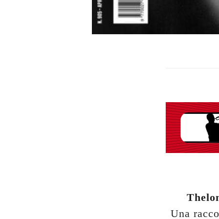
Thelo
Una raccol