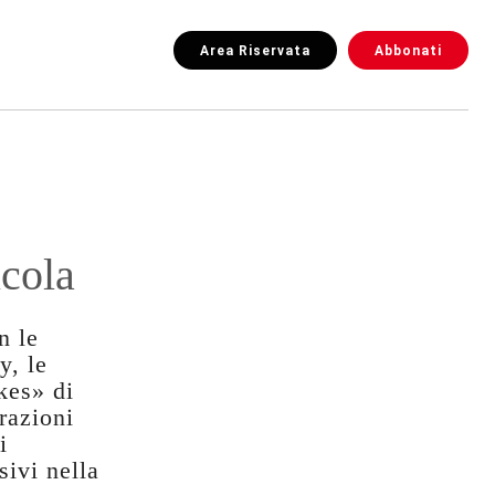
Area Riservata
Abbonati
icola
n le
y, le
kes» di
razioni
i
sivi nella