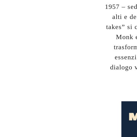
1957 – sed
alti e d
takes” si c
Monk e
trasfor
essenzi
dialogo 