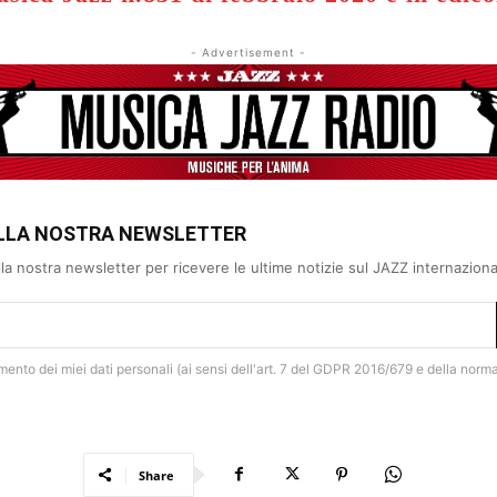
- Advertisement -
 ALLA NOSTRA NEWSLETTER
 alla nostra newsletter per ricevere le ultime notizie sul JAZZ internazion
amento dei miei dati personali (ai sensi dell'art. 7 del GDPR 2016/679 e della norm
Share