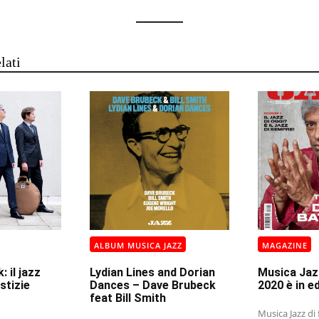
lati
ALBUM MUSICA JAZZ
MAGAZINE
 il jazz
Lydian Lines and Dorian
Musica Jazz
stizie
Dances – Dave Brubeck
2020 è in e
feat Bill Smith
Musica Jazz di 