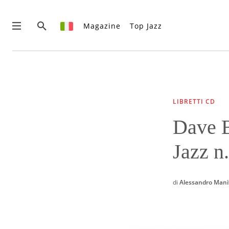
Magazine
Top Jazz
News
Interviste
Recensioni
LIBRETTI CD
Rubriche
Dave B
Top Jazz
Radio
Jazz n
Negozio
Area riservata
Italiano
di
Alessandro Mani
€0.00