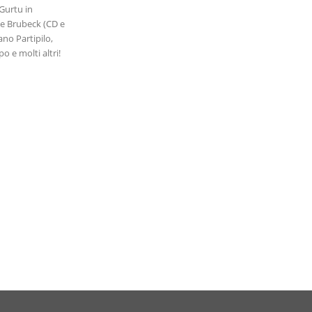
 Gurtu in
ve Brubeck (CD e
ano Partipilo,
po e molti altri!