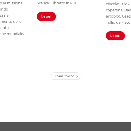
 sua missione
Scarica il libretto in PDF
edicola: Trilok
mondo
copertina, Da
zz nel
articolo), Gaet
Leggi
iamento delle
Tullio de Pisco
conto
zione mondiale,
Leggi
Load more