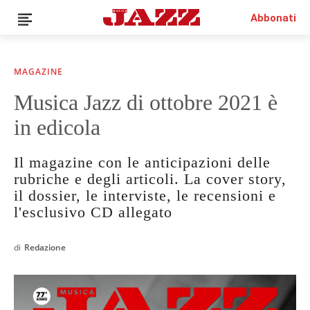
Abbonati
MAGAZINE
Musica Jazz di ottobre 2021 è
News
in edicola
Interviste
Recensioni
Il magazine con le anticipazioni delle
Rubriche
rubriche e degli articoli. La cover story,
Top Jazz
il dossier, le interviste, le recensioni e
Radio
l'esclusivo CD allegato
Negozio
Area riservata
di
Redazione
Italiano
€0.00