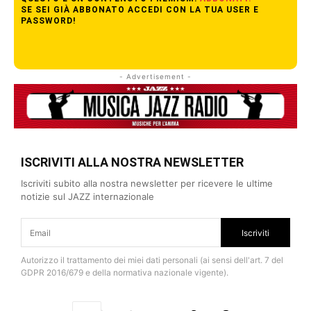
SE SEI GIÀ ABBONATO ACCEDI CON LA TUA USER E
PASSWORD!
- Advertisement -
ISCRIVITI ALLA NOSTRA NEWSLETTER
Iscriviti subito alla nostra newsletter per ricevere le ultime
notizie sul JAZZ internazionale
Iscriviti
Autorizzo il trattamento dei miei dati personali (ai sensi dell'art. 7 del
GDPR 2016/679 e della normativa nazionale vigente).