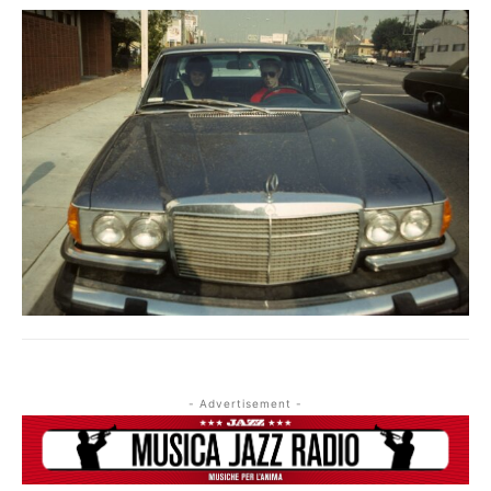
QUESTO È UN CONTENUTO PREMIUM!
ABBONATI!
SE SEI GIÀ ABBONATO ACCEDI CON LA TUA USER E
PASSWORD!
- Advertisement -