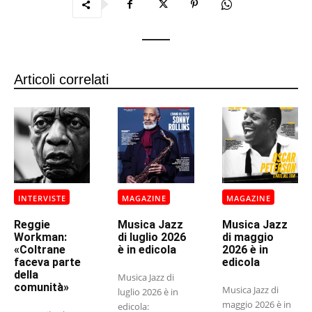
Articoli correlati
INTERVISTE
MAGAZINE
MAGAZINE
Reggie
Musica Jazz
Musica Jazz
Workman:
di luglio 2026
di maggio
«Coltrane
è in edicola
2026 è in
faceva parte
edicola
della
Musica Jazz di
comunità»
Musica Jazz di
luglio 2026 è in
maggio 2026 è in
edicola: