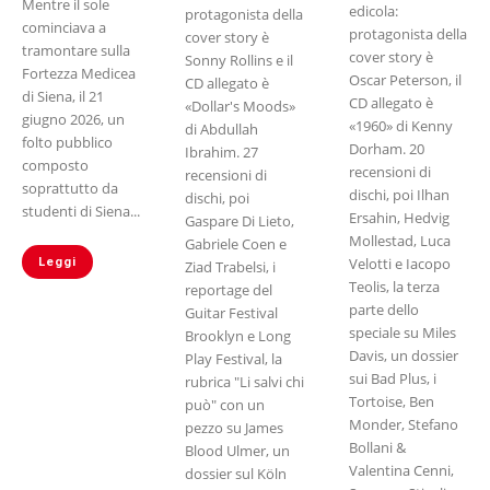
Mentre il sole
edicola:
protagonista della
cominciava a
protagonista della
cover story è
tramontare sulla
cover story è
Sonny Rollins e il
Fortezza Medicea
Oscar Peterson, il
CD allegato è
di Siena, il 21
CD allegato è
«Dollar's Moods»
giugno 2026, un
«1960» di Kenny
di Abdullah
folto pubblico
Dorham. 20
Ibrahim. 27
composto
recensioni di
recensioni di
soprattutto da
dischi, poi Ilhan
dischi, poi
studenti di Siena...
Ersahin, Hedvig
Gaspare Di Lieto,
Mollestad, Luca
Gabriele Coen e
Velotti e Iacopo
Leggi
Ziad Trabelsi, i
Teolis, la terza
reportage del
parte dello
Guitar Festival
speciale su Miles
Brooklyn e Long
Davis, un dossier
Play Festival, la
sui Bad Plus, i
rubrica "Li salvi chi
Tortoise, Ben
può" con un
Monder, Stefano
pezzo su James
Bollani &
Blood Ulmer, un
Valentina Cenni,
dossier sul Köln