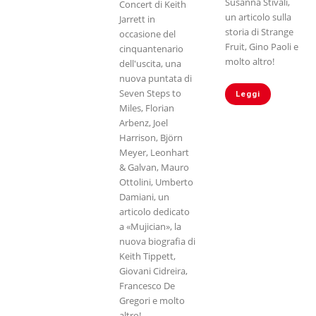
Susanna Stivali,
Concert di Keith
un articolo sulla
Jarrett in
storia di Strange
occasione del
Fruit, Gino Paoli e
cinquantenario
molto altro!
dell'uscita, una
nuova puntata di
Seven Steps to
Leggi
Miles, Florian
Arbenz, Joel
Harrison, Björn
Meyer, Leonhart
& Galvan, Mauro
Ottolini, Umberto
Damiani, un
articolo dedicato
a «Mujician», la
nuova biografia di
Keith Tippett,
Giovani Cidreira,
Francesco De
Gregori e molto
altro!