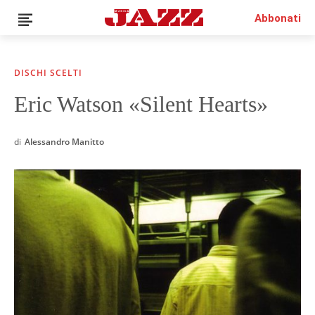
Abbonati
DISCHI SCELTI
Eric Watson «Silent Hearts»
News
Interviste
di
Alessandro Manitto
Recensioni
Rubriche
Top Jazz
Radio
Negozio
Area riservata
Italiano
€0.00