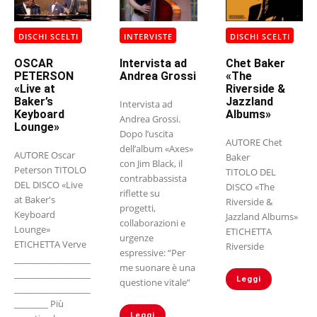
DISCHI SCELTI
INTERVISTE
DISCHI SCELTI
OSCAR
Intervista ad
Chet Baker
PETERSON
Andrea Grossi
«The
«Live at
Riverside &
Baker’s
Jazzland
Intervista ad
Keyboard
Albums»
Andrea Grossi.
Lounge»
Dopo l’uscita
AUTORE Chet
dell’album «Axes»
AUTORE Oscar
Baker
con Jim Black, il
Peterson TITOLO
TITOLO DEL
contrabbassista
DEL DISCO «Live
DISCO «The
riflette su
at Baker's
Riverside &
progetti,
Keyboard
Jazzland Albums»
collaborazioni e
Lounge»
ETICHETTA
urgenze
ETICHETTA Verve
Riverside
espressive: “Per
__________________
me suonare è una
__________________
Leggi
questione vitale”
__________________
________ Più
Leggi