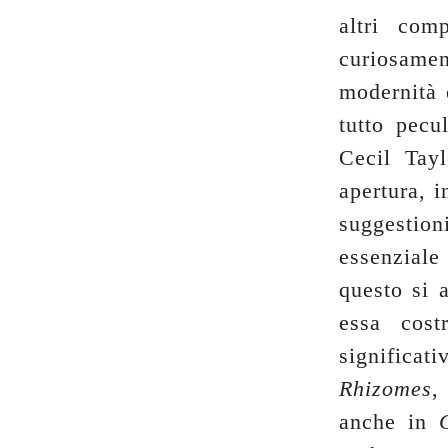
altri com
curiosame
modernità 
tutto pecu
Cecil Tay
apertura, 
suggestion
essenziale
questo si 
essa cost
significat
Rhizomes
,
anche in