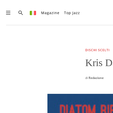
Magazine
Top Jazz
News
Interviste
Recensioni
DISCHI SCELTI
Rubriche
Kris D
Top Jazz
Radio
Negozio
di
Redazione
Area riservata
Italiano
€0.00