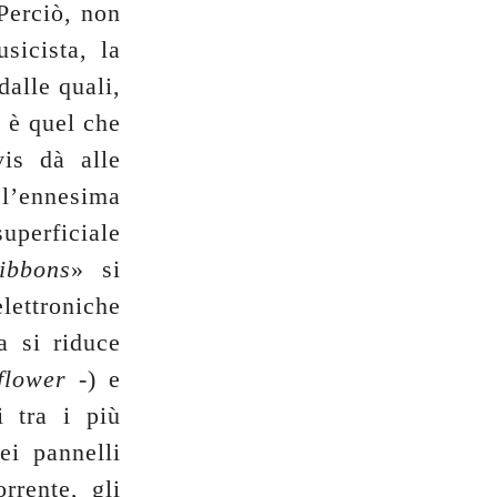
Perciò, non
sicista, la
dalle quali,
o è quel che
is dà alle
 l’ennesima
uperficiale
ibbons
» si
elettroniche
a si riduce
flower
-) e
i tra i più
ei pannelli
rrente, gli