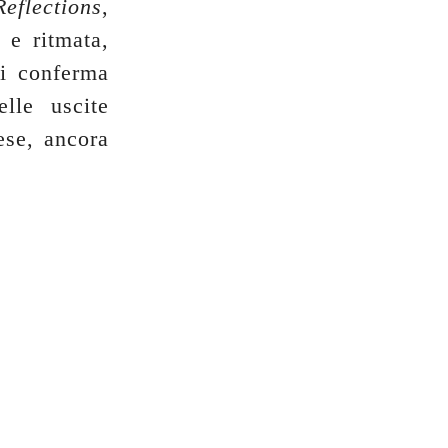
Reflections
,
 e ritmata,
si conferma
lle uscite
ese, ancora