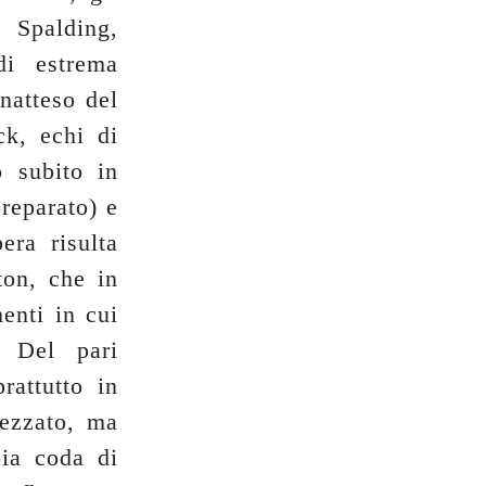
 Spalding,
di estrema
natteso del
ck, echi di
 subito in
reparato) e
era risulta
ton, che in
enti in cui
. Del pari
rattutto in
pezzato, ma
pia coda di