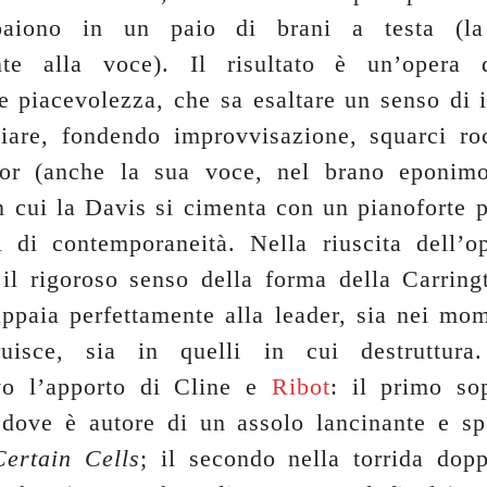
paiono in un paio di brani a testa (la
nte alla voce). Il risultato è un’opera 
e piacevolezza, che sa esaltare un senso di i
liare, fondendo improvvisazione, squarci ro
lor (anche la sua voce, nel brano eponimo
in cui la Davis si cimenta con un pianoforte p
i di contemporaneità. Nella riuscita dell’op
 il rigoroso senso della forma della Carring
appaia perfettamente alla leader, sia nei mom
ruisce, sia in quelli in cui destruttura
ivo l’apporto di Cline e
Ribot
: il primo sop
 dove è autore di un assolo lancinante e s
Certain Cells
; il secondo nella torrida dop