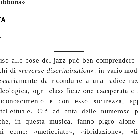
ibbons»
TA
c
uso alle cose del jazz può ben comprendere 
schi di «
reverse discrimination
», in vario mod
ssariamente da ricondurre a una radice raz
deologica, ogni classificazione esasperata e 
riconoscimento e con esso sicurezza, app
tellettuale. Ciò ad onta delle numerose p
 che, in questa musica, fanno pigro alone 
imi come: «meticciato», «ibridazione», «li