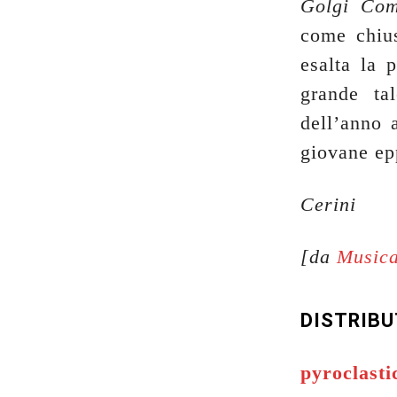
Golgi Com
come chius
esalta la 
grande ta
dell’anno 
giovane epp
Cerini
[da
Musica
DISTRIB
pyroclast