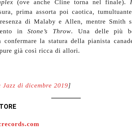
plex
(ove anche Cline torna nel finale).
ura, prima assorta poi caotica, tumultuante
presenza di Malaby e Allen, mentre Smith 
lento in
Stone’s Throw
. Una delle più be
a confermare la statura della pianista canad
ure già così ricca di allori.
 Jazz di dicembre 2019
]
UTORE
icrecords.com