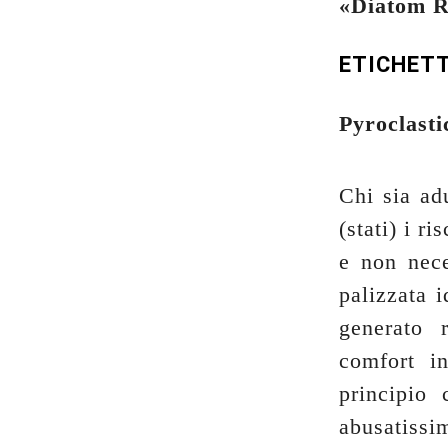
«Diatom R
ETICHET
Pyroclasti
Chi sia ad
(stati) i ri
e non nece
palizzata i
generato 
comfort in
principio
abusatiss