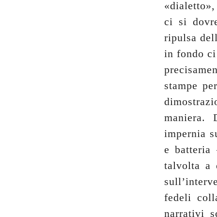
«dialetto»
ci si dovr
ripulsa del
in fondo ci
precisame
stampe per
dimostrazi
maniera. D
impernia su
e batteria
talvolta a
sull’inter
fedeli col
narrativi 