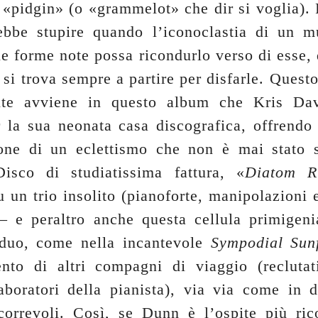
, «pidgin» (o «grammelot» che dir si voglia). 
ebbe stupire quando l’iconoclastia di un mu
le forme note possa ricondurlo verso di esse, 
 si trova sempre a partire per disfarle. Quest
nte avviene in questo album che Kris Dav
 la sua neonata casa discografica, offrendo
one di un eclettismo che non è mai stato s
isco di studiatissima fattura, «
Diatom R
 un trio insolito (pianoforte, manipolazioni 
 – e peraltro anche questa cellula primigeni
 duo, come nella incantevole
Sympodial Sun
vento di altri compagni di viaggio (reclutat
laboratori della pianista), via via come in d
scorrevoli. Così, se Dunn è l’ospite più rico