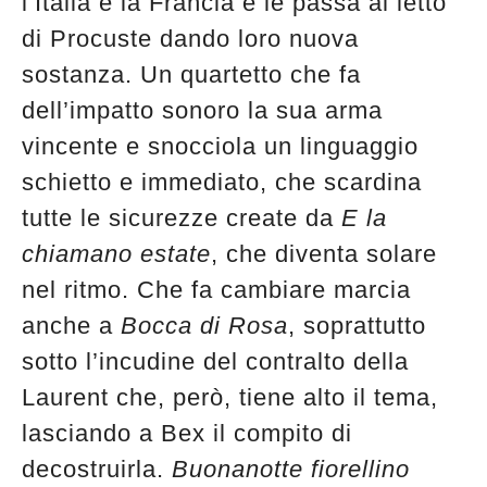
l’Italia e la Francia e le passa al letto
edicola
di Procuste dando loro nuova
sostanza. Un quartetto che fa
dell’impatto sonoro la sua arma
vincente e snocciola un linguaggio
schietto e immediato, che scardina
tutte le sicurezze create da
E la
chiamano estate
, che diventa solare
nel ritmo. Che fa cambiare marcia
anche a
Bocca di Rosa
, soprattutto
sotto l’incudine del contralto della
Laurent che, però, tiene alto il tema,
lasciando a Bex il compito di
decostruirla.
Buonanotte fiorellino