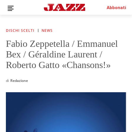
Abbonati
DISCHI SCELTI
NEWS
Fabio Zeppetella / Emmanuel
News
Bex / Géraldine Laurent /
Interviste
Recensioni
Roberto Gatto «Chansons!»
Rubriche
Top Jazz
di
Redazione
Radio
Negozio
Area riservata
Italiano
€0.00