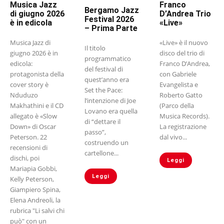
Musica Jazz
Franco
Bergamo Jazz
di giugno 2026
D’Andrea Trio
Festival 2026
è in edicola
«Live»
– Prima Parte
Musica Jazz di
«Live» è il nuovo
Il titolo
giugno 2026 è in
disco del trio di
programmatico
edicola:
Franco D’Andrea,
del festival di
protagonista della
con Gabriele
quest’anno era
cover story è
Evangelista e
Set the Pace:
Nduduzo
Roberto Gatto
l’intenzione di Joe
Makhathini e il CD
(Parco della
Lovano era quella
allegato è «Slow
Musica Records).
di “dettare il
Down» di Oscar
La registrazione
passo”,
Peterson. 22
dal vivo...
costruendo un
recensioni di
cartellone...
dischi, poi
Leggi
Mariapia Gobbi,
Leggi
Kelly Peterson,
Giampiero Spina,
Elena Andreoli, la
rubrica "Li salvi chi
può" con un