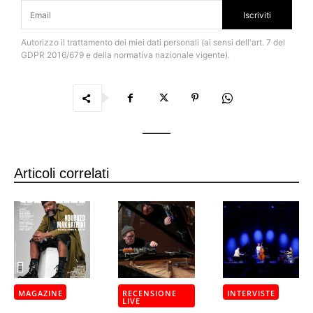
Iscriviti
Autorizzo il trattamento dei miei dati personali (ai sensi dell'art. 7 del
GDPR 2016/679 e della normativa nazionale vigente).
Articoli correlati
MAGAZINE
RECENSIONE
INTERVISTE
LIVE