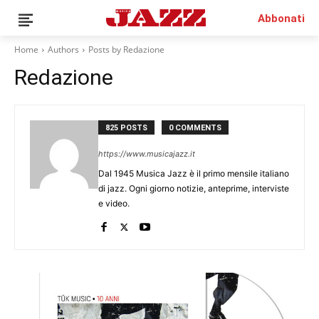
Abbonati
Home
Authors
Posts by Redazione
Redazione
QUESTO È UN CONTENUTO PREMIUM!
ABBONATI!
SE SEI GIÀ ABBONATO ACCEDI CON LA TUA USER E
825 POSTS
0 COMMENTS
PASSWORD!
https://www.musicajazz.it
Dal 1945 Musica Jazz è il primo mensile italiano
di jazz. Ogni giorno notizie, anteprime, interviste
e video.