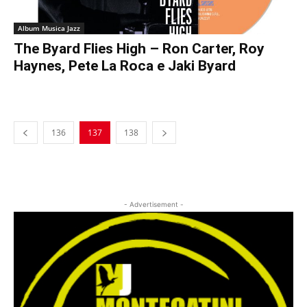
Album Musica Jazz
The Byard Flies High – Ron Carter, Roy
Haynes, Pete La Roca e Jaki Byard
136
137
138
- Advertisement -