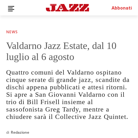
Abbonati
NEWS
Valdarno Jazz Estate, dal 10
News
luglio al 6 agosto
Interviste
Recensioni
Quattro comuni del Valdarno ospitano
Rubriche
cinque serate di grande jazz, scandite da
Top Jazz
dischi appena pubblicati e attesi ritorni.
Radio
Si apre a San Giovanni Valdarno con il
Negozio
trio di Bill Frisell insieme al
Area riservata
sassofonista Greg Tardy, mentre a
Italiano
chiudere sarà il Collective Jazz Quintet.
di
Redazione
€0.00