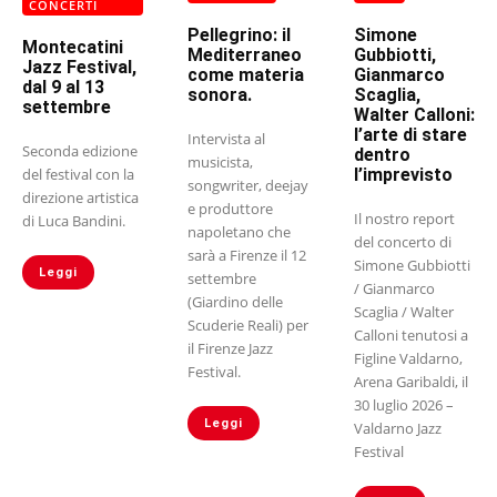
CONCERTI
Pellegrino: il
Simone
Montecatini
Mediterraneo
Gubbiotti,
Jazz Festival,
come materia
Gianmarco
dal 9 al 13
sonora.
Scaglia,
settembre
Walter Calloni:
l’arte di stare
Intervista al
Seconda edizione
dentro
musicista,
del festival con la
l’imprevisto
songwriter, deejay
direzione artistica
e produttore
Il nostro report
di Luca Bandini.
napoletano che
del concerto di
sarà a Firenze il 12
Simone Gubbiotti
Leggi
settembre
/ Gianmarco
(Giardino delle
Scaglia / Walter
Scuderie Reali) per
Calloni tenutosi a
il Firenze Jazz
Figline Valdarno,
Festival.
Arena Garibaldi, il
30 luglio 2026 –
Leggi
Valdarno Jazz
Festival