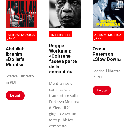
ALBUM MUSICA
INTERVISTE
ALBUM MUSICA
JAZZ
JAZZ
Reggie
Abdullah
Oscar
Workman:
Ibrahim
Peterson
«Coltrane
«Dollar’s
«Slow Down»
faceva parte
Moods»
della
Scarica il libretto
comunità»
Scarica il libretto
in PDF
in PDF
Mentre il sole
cominciava a
Leggi
tramontare sulla
Leggi
Fortezza Medicea
di Siena, il 21
giugno 2026, un
folto pubblico
composto