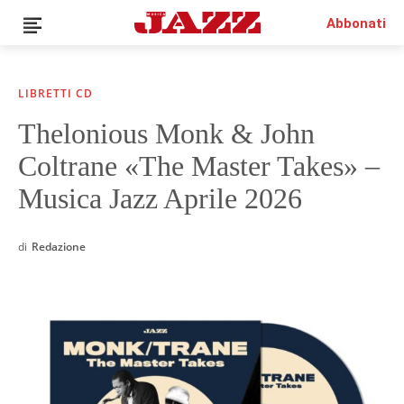
Abbonati
LIBRETTI CD
Thelonious Monk & John
News
Coltrane «The Master Takes» –
Interviste
Recensioni
Musica Jazz Aprile 2026
Rubriche
Top Jazz
di
Redazione
Radio
Negozio
Area riservata
Italiano
€0.00