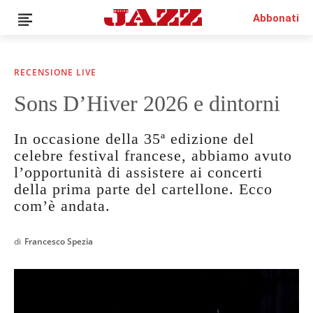
Abbonati
RECENSIONE LIVE
Sons D’Hiver 2026 e dintorni
News
Interviste
In occasione della 35ª edizione del
Recensioni
celebre festival francese, abbiamo avuto
Rubriche
l’opportunità di assistere ai concerti
Top Jazz
della prima parte del cartellone. Ecco
Radio
com’è andata.
Negozio
di
Francesco Spezia
Area riservata
Italiano
€0.00