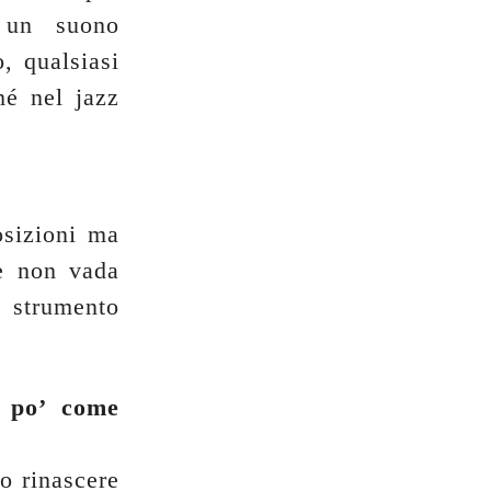
 un suono
, qualsiasi
hé nel jazz
osizioni ma
e non vada
 strumento
n po’ come
o rinascere