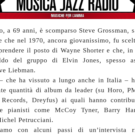
to, a 69 anni, è scomparso Steve Grossman, s
 che nel 1970, ancora giovanissimo, fu scel
prendere il posto di Wayne Shorter e che, in 
ldo del gruppo di Elvin Jones, spesso as
ve Liebman.
 che ha vissuto a lungo anche in Italia – ha
nte quantità di album da leader (su Horo, PM
ecords, Dreyfus) ai quali hanno contribui
che pianisti come McCoy Tyner, Barry Har
ichel Petrucciani.
iamo con alcuni passi di un’intervista ri