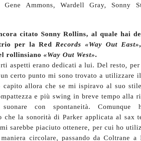
o Gene Ammons, Wardell Gray, Sonny Sti
cora citato Sonny Rollins, al quale hai d
 trio per la Red
Records «Way Out East»
l rollinsiano
«Way Out West»
.
erti aspetti erano dedicati a lui. Del resto, pe
un certo punto mi sono trovato a utilizzare i
 capito allora che se mi ispiravo al suo stil
ompattezza e più swing in breve tempo alla ri
 suonare con spontaneità. Comunque 
 che la sonorità di Parker applicata al sax t
mi sarebbe piaciuto ottenere, per cui ho utili
 maniera circolare, passando da Coltrane a 