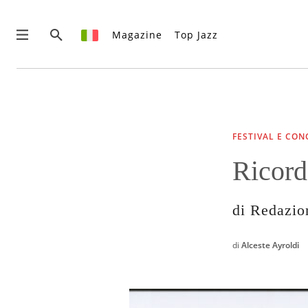
Magazine
Top Jazz
News
Interviste
Recensioni
FESTIVAL E CON
Rubriche
Ricord
Top Jazz
Radio
Negozio
di Redazio
Area riservata
Italiano
di
Alceste Ayroldi
€0.00