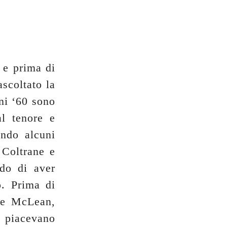
 e prima di
scoltato la
ni ‘60 sono
al tenore e
ando alcuni
Coltrane e
edo di aver
. Prima di
kie McLean,
piacevano