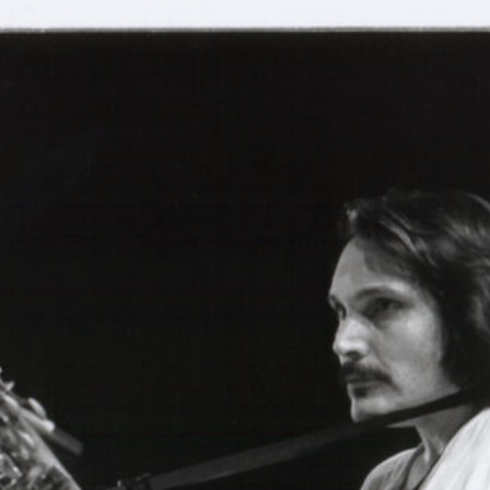
Musica Jazz di luglio 2026 è
in edicola