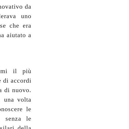
novativo da
derava uno
sse che era
a aiutato a
rmi il più
e di accordi
a di nuovo.
, una volta
onoscere le
a senza le
ilari della