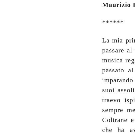
Maurizio 
******
La mia pri
passare al
musica reg
passato al
imparando 
suoi assol
traevo isp
sempre me
Coltrane e
che ha a