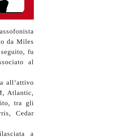
assofonista
to da Miles
seguito, fu
sociato al
 all’attivo
, Atlantic,
to, tra gli
ris, Cedar
lasciata a