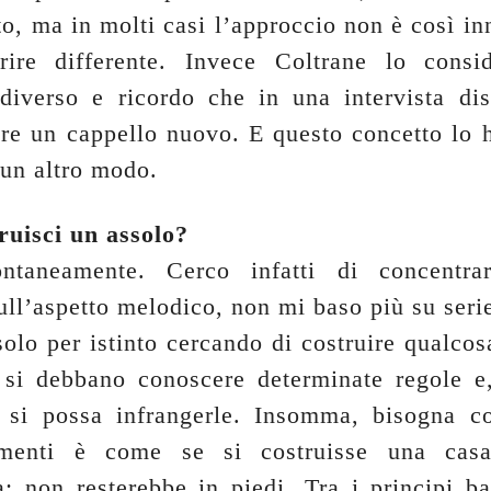
to, ma in molti casi l’approccio non è così in
arire differente. Invece Coltrane lo consi
diverso e ricordo che in una intervista di
re un cappello nuovo. E questo concetto lo h
 un altro modo.
uisci un assolo?
ntaneamente. Cerco infatti di concentra
ull’aspetto melodico, non mi baso più su seri
olo per istinto cercando di costruire qualcos
si debbano conoscere determinate regole e
, si possa infrangerle. Insomma, bisogna c
rimenti è come se si costruisse una cas
: non resterebbe in piedi. Tra i principi bas