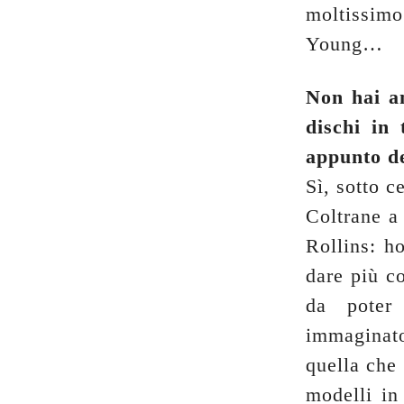
moltissim
Young…
Non hai an
dischi in
appunto de
Sì, sotto c
Coltrane a 
Rollins: ho
dare più c
da poter
immaginato
quella che 
modelli in