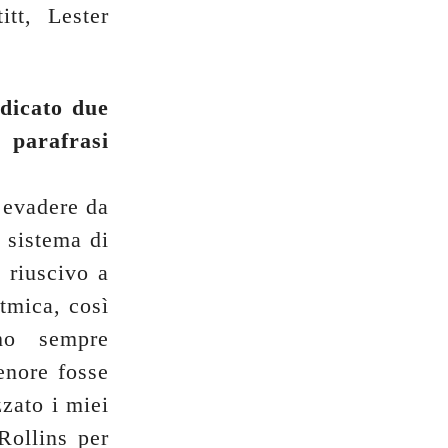
tt, Lester
edicato due
, parafrasi
r evadere da
l sistema di
e riuscivo a
tmica, così
ho sempre
enore fosse
zzato i miei
Rollins per