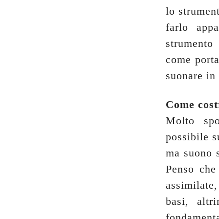
lo strumen
farlo app
strumento 
come porta
suonare in
Come costr
Molto spo
possibile s
ma suono s
Penso che 
assimilate
basi, alt
fondamenta