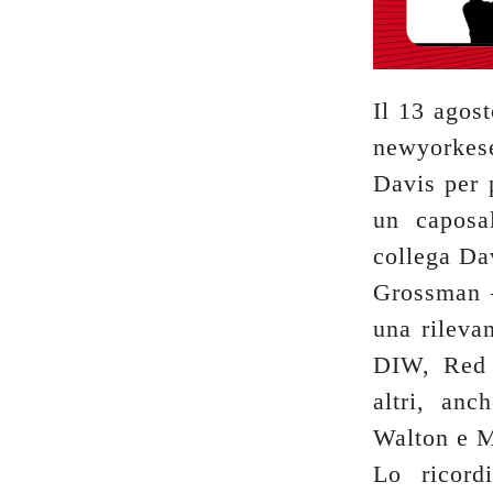
Il 13 agos
newyorkese
Davis per 
un caposa
collega Da
Grossman –
una rileva
DIW, Red R
altri, an
Walton e M
Lo ricord