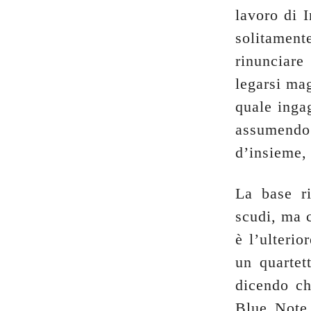
lavoro di 
solitamen
rinunciare
legarsi mag
quale inga
assumendo 
d’insieme, 
La base r
scudi, ma 
è l’ulteri
un quartet
dicendo ch
Blue Note 