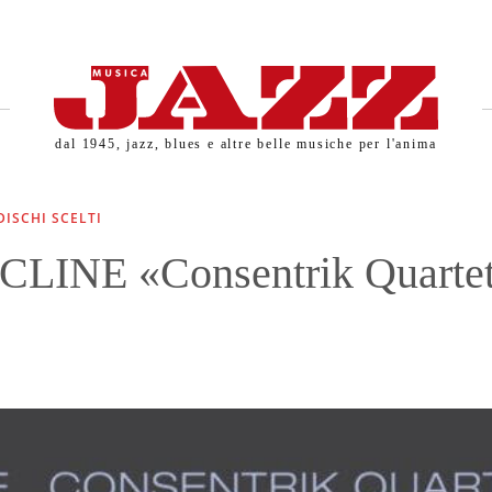
dal 1945, jazz, blues e altre belle musiche per l'anima
DISCHI SCELTI
CLINE «Consentrik Quarte