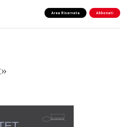
Area Riservata
Abbonati
t»