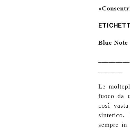
«Consentr
ETICHET
Blue Note
_________
_______
Le moltepl
fuoco da u
così vast
sintetico.
sempre in 