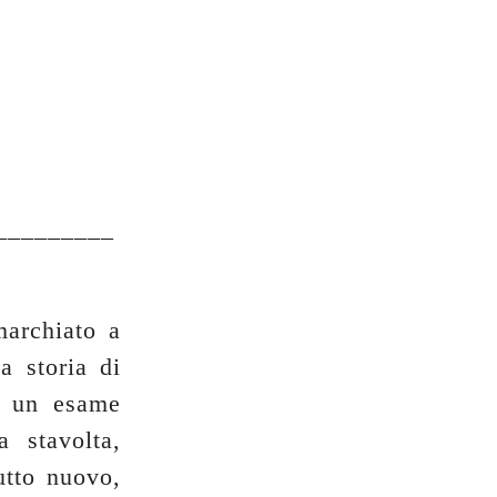
_________
marchiato a
a storia di
i un esame
a stavolta,
utto nuovo,