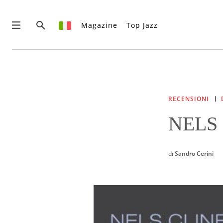
Magazine
Top Jazz
News
Interviste
Recensioni
RECENSIONI
Rubriche
NELS 
Top Jazz
Radio
Negozio
di
Sandro Cerini
Area riservata
Italiano
€0.00