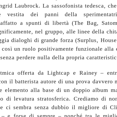
Ingrid Laubrock. La sassofonista tedesca, che
te vestita dei panni della sperimentatr
 affatto a spunti di libertà (The Bag, Satom
nificamente, nel gruppo, alle linee della chit
ggia dialoghi di grande forza (Surplus, House
così un ruolo positivamente funzionale alla 
senza perdere nulla della propria caratteristi
itmica offerta da Lightcap e Rainey – entr
con il batterista autore di una prova davvero 
ore elemento alla base di un doppio album ma
to di levatura stratosferica. Crediamo di no
e ci sembra senza dubbio il migliore di Cl
– e forse di sempre – nonché tra le migli