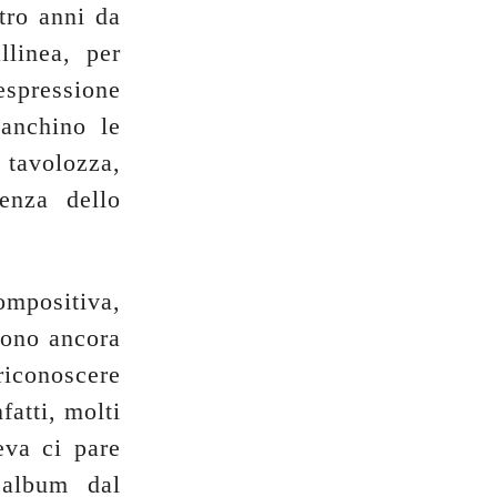
tro anni da
llinea, per
espressione
anchino le
 tavolozza,
enza dello
ompositiva,
sono ancora
riconoscere
fatti, molti
eva ci pare
’album dal