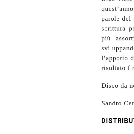
quest’anno
parole del 
scrittura 
più assor
sviluppan
l’apporto d
risultato f
Disco da n
Sandro Cer
DISTRIB