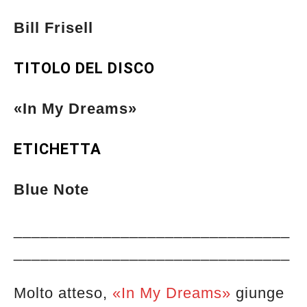
Bill Frisell
TITOLO DEL DISCO
«In My Dreams»
ETICHETTA
Blue Note
_______________________________
_______________________________
Molto atteso,
«In My Dreams»
giunge
Musica Jazz di luglio 2026 è in