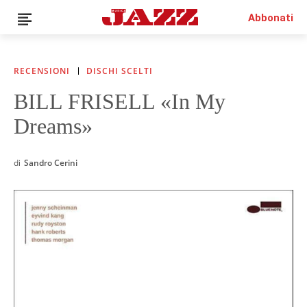
Abbonati
RECENSIONI
DISCHI SCELTI
BILL FRISELL «In My
News
Dreams»
Interviste
Recensioni
Rubriche
di
Sandro Cerini
Top Jazz
Radio
Negozio
Area riservata
Italiano
€0.00