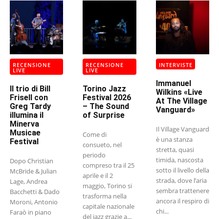
RECENSIONE
RECENSIONE
INTERVISTE
LIVE
LIVE
Immanuel
Il trio di Bill
Torino Jazz
Wilkins «Live
Frisell con
Festival 2026
At The Village
Greg Tardy
– The Sound
Vanguard»
illumina il
of Surprise
Minerva
Il Village Vanguard
Musicae
Come di
è una stanza
Festival
consueto, nel
stretta, quasi
periodo
timida, nascosta
Dopo Christian
compreso tra il 25
sotto il livello della
McBride & Julian
aprile e il 2
strada, dove l’aria
Lage, Andrea
maggio, Torino si
sembra trattenere
Bacchetti & Dado
trasforma nella
ancora il respiro di
Moroni, Antonio
capitale nazionale
chi...
Faraò in piano
del jazz grazie a...