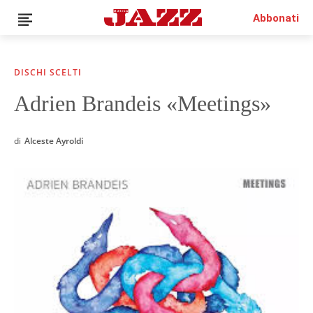
Abbonati
DISCHI SCELTI
Adrien Brandeis «Meetings»
News
Interviste
di
Alceste Ayroldi
Recensioni
Rubriche
Top Jazz
Radio
Negozio
Area riservata
Italiano
€0.00