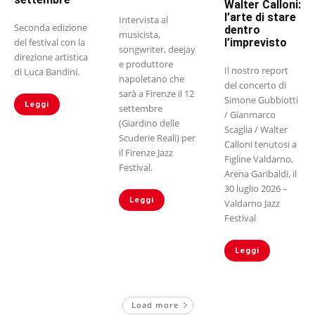
Walter Calloni:
l’arte di stare
Intervista al
Seconda edizione
dentro
musicista,
del festival con la
l’imprevisto
songwriter, deejay
direzione artistica
e produttore
Il nostro report
di Luca Bandini.
napoletano che
del concerto di
sarà a Firenze il 12
Simone Gubbiotti
Leggi
settembre
/ Gianmarco
(Giardino delle
Scaglia / Walter
Scuderie Reali) per
Calloni tenutosi a
il Firenze Jazz
Figline Valdarno,
Festival.
Arena Garibaldi, il
30 luglio 2026 –
Leggi
Valdarno Jazz
Festival
Leggi
Load more