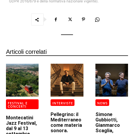
GDPR 2016/679 e della normativa nazionale vigente).
Articoli correlati
FESTIVAL E
INTERVISTE
NEWS
CONCERTI
Pellegrino: il
Simone
Montecatini
Mediterraneo
Gubbiotti,
Jazz Festival,
come materia
Gianmarco
dal 9 al 13
sonora.
Scaglia,
settembre