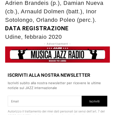
Adrien Brandeis (p.), Damian Nueva
(cb.), Arnauld Dolmen (batt.), Inor
Sotolongo, Orlando Poleo (perc.).
DATA REGISTRAZIONE
Udine, febbraio 2020
- Advertisement -
ISCRIVITI ALLA NOSTRA NEWSLETTER
Iscriviti subito alla nostra newsletter per ricevere le ultime
notizie sul JAZZ internazionale
Iscriviti
Autorizzo il trattamento dei miei dati personali (ai sensi dell'art. 7 del