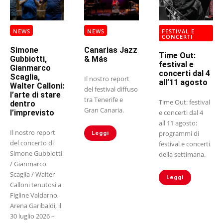
NEWS
NEWS
FESTIVAL E
CONCERTI
Simone
Canarias Jazz
Time Out:
Gubbiotti,
& Más
festival e
Gianmarco
concerti dal 4
Scaglia,
Il nostro report
all’11 agosto
Walter Calloni:
del festival diffuso
l’arte di stare
tra Tenerife e
Time Out: festival
dentro
Gran Canaria.
l’imprevisto
e concerti dal 4
all'11 agosto:
Il nostro report
programmi di
Leggi
del concerto di
festival e concerti
Simone Gubbiotti
della settimana.
/ Gianmarco
Scaglia / Walter
Leggi
Calloni tenutosi a
Figline Valdarno,
Arena Garibaldi, il
30 luglio 2026 –