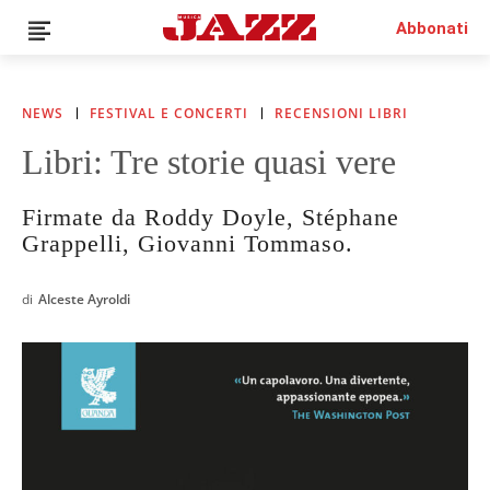
Abbonati
NEWS
FESTIVAL E CONCERTI
RECENSIONI LIBRI
Libri: Tre storie quasi vere
News
Interviste
Firmate da Roddy Doyle, Stéphane
Recensioni
Grappelli, Giovanni Tommaso.
Rubriche
Top Jazz
di
Alceste Ayroldi
Radio
Negozio
Area riservata
Italiano
€0.00