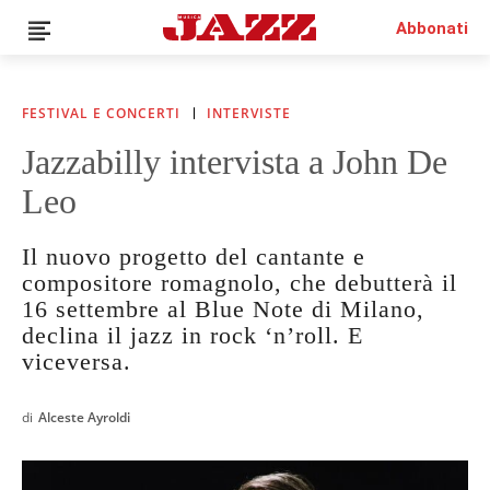
Abbonati
FESTIVAL E CONCERTI
INTERVISTE
Jazzabilly intervista a John De
News
Leo
Interviste
Recensioni
Il nuovo progetto del cantante e
Rubriche
compositore romagnolo, che debutterà il
Top Jazz
16 settembre al Blue Note di Milano,
Radio
declina il jazz in rock ‘n’roll. E
Negozio
viceversa.
Area riservata
Italiano
di
Alceste Ayroldi
€0.00