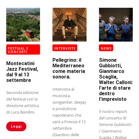
FESTIVAL E
INTERVISTE
NEWS
CONCERTI
Pellegrino: il
Simone
Montecatini
Mediterraneo
Gubbiotti,
Jazz Festival,
come materia
Gianmarco
dal 9 al 13
sonora.
Scaglia,
settembre
Walter Calloni:
l’arte di stare
Intervista al
Seconda edizione
dentro
musicista,
del festival con la
l’imprevisto
songwriter, deejay
direzione artistica
e produttore
Il nostro report
di Luca Bandini.
napoletano che
del concerto di
sarà a Firenze il 12
Simone Gubbiotti
Leggi
settembre
/ Gianmarco
(Giardino delle
Scaglia / Walter