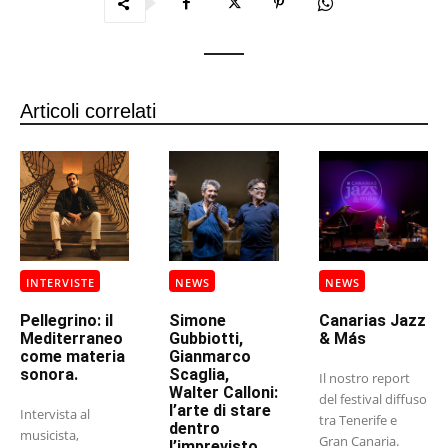
Articoli correlati
INTERVISTE
NEWS
NEWS
Pellegrino: il
Simone
Canarias Jazz
Mediterraneo
Gubbiotti,
& Más
come materia
Gianmarco
sonora.
Scaglia,
Il nostro report
Walter Calloni:
del festival diffuso
l’arte di stare
Intervista al
tra Tenerife e
dentro
musicista,
Gran Canaria.
l’imprevisto