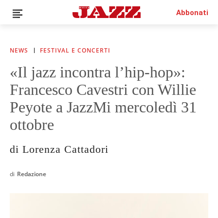
Abbonati
NEWS
FESTIVAL E CONCERTI
«Il jazz incontra l’hip-hop»:
News
Francesco Cavestri con Willie
Interviste
Recensioni
Peyote a JazzMi mercoledì 31
Rubriche
ottobre
Top Jazz
Radio
di Lorenza Cattadori
Negozio
Area riservata
di
Redazione
Italiano
€0.00