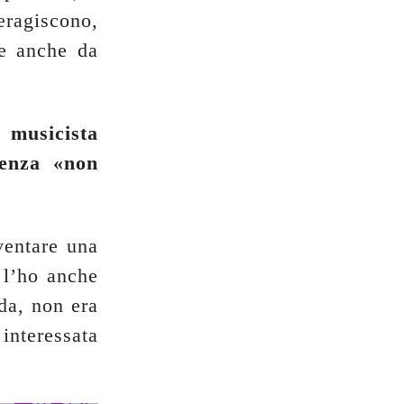
eragiscono,
e anche da
 musicista
ienza «non
ventare una
 l’ho anche
da, non era
teressata