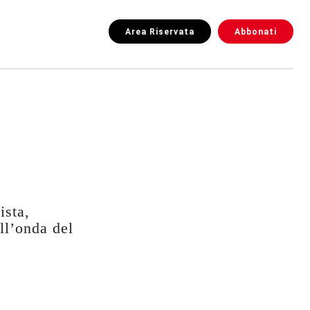
Area Riservata
Abbonati
ista,
ll’onda del