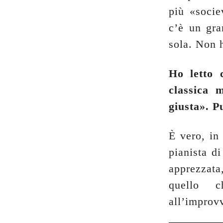
più «socie
c’è un gr
sola. Non 
Ho letto 
classica 
giusta». P
È vero, in
pianista d
apprezzata
quello c
all’improv