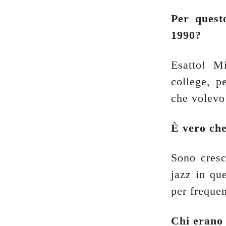
Per quest
1990?
Esatto! M
college, p
che volevo
È vero che
Sono cresc
jazz in que
per frequen
Chi erano 