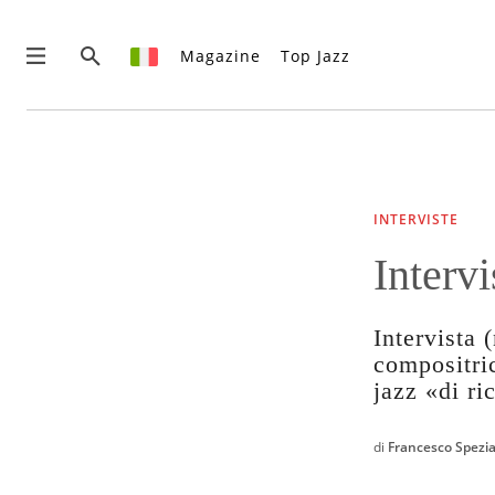
Magazine
Top Jazz
News
Interviste
Recensioni
INTERVISTE
Rubriche
Interv
Top Jazz
Radio
Negozio
Intervista 
Area riservata
compositric
jazz «di ri
Italiano
di
Francesco Spezi
€0.00