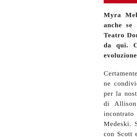
Myra Melf
anche se 
Teatro Don
da qui. C
evoluzion
Certamente
ne condivi
per la no
di Alliso
incontrato
Medeski. S
con Scott e