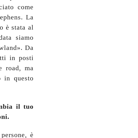
ciato come
tephens. La
 è stata al
data siamo
owland». Da
ti in posti
he road, ma
o in questo
bia il tuo
oni.
 persone, è