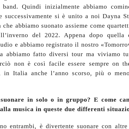
 band. Quindi inizialmente abbiamo comin
re successivamente si è unito a noi Dayna S
a che abbiamo suonato assieme come quartetto
ell’inverno del 2022. Appena dopo quella 
studio e abbiamo registrato il nostro «Tomorr
ta abbiamo fatto diversi tour ma viviamo tut
erciò non è così facile essere sempre on t
i in Italia anche l’anno scorso, più o men
i suonare in solo o in gruppo? E come cam
alla musica in queste due differenti situazi
no entrambi, è divertente suonare con altre