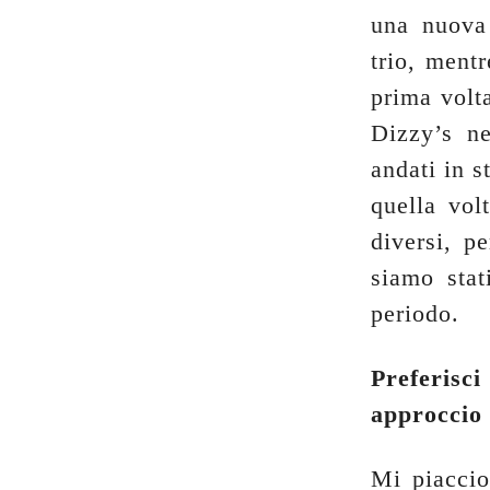
una nuova
trio, ment
prima volt
Dizzy’s n
andati in 
quella vol
diversi, p
siamo stat
periodo.
Preferisc
approccio 
Mi piaccio