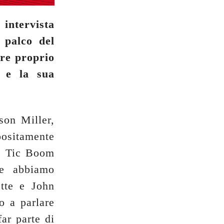
intervista
 palco del
ire proprio
d e la sua
son Miller,
positamente
m Tic Boom
 e abbiamo
ette e John
o a parlare
far parte di