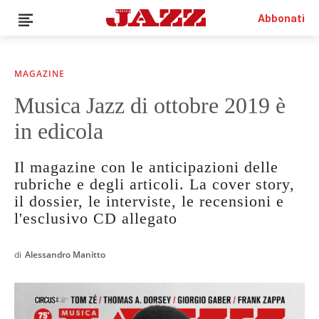
Abbonati
MAGAZINE
Musica Jazz di ottobre 2019 è
News
in edicola
Interviste
Recensioni
Il magazine con le anticipazioni delle
Rubriche
rubriche e degli articoli. La cover story,
Top Jazz
il dossier, le interviste, le recensioni e
Radio
l'esclusivo CD allegato
Negozio
Area riservata
di
Alessandro Manitto
Italiano
€0.00